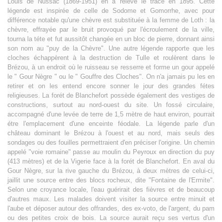
Louis de Nussac (1869-1951) en a relevé le tracé en 1895. Cette
légende est inspirée de celle de Sodome et Gomorrhe, avec pour
différence notable qu'une chèvre est substituée à la femme de Loth : la
chèvre, effrayée par le bruit provoqué par l'écroulement de la ville,
tourna la téte et fut aussitôt changée en un bloc de pierre, donnant ainsi
son nom au "puy de la Chèvre". Une autre légende rapporte que les
cloches échappèrent à la destruction de Tulle et roulèrent dans le
Brézou, à un endroit où le ruisseau se resserre et forme un gour appelé
le " Gour Nègre " ou le " Gouffre des Cloches". On n'a jamais pu les en
retirer et on les entend encore sonner le jour des grandes fétes
religieuses. La forét de Blanchefort possède également des vestiges de
constructions, surtout au nord-ouest du site. Un fossé circulaire,
accompagné d'une levée de terre de 1,5 mètre de haut environ, pourrait
étre l'emplacement d'une enceinte féodale. La légende parle d'un
château dominant le Brézou à l'ouest et au nord, mais seuls des
sondages ou des fouilles permettraient d'en préciser l'origine. Un chemin
appelé "voie romaine" passe au moulin du Peyroux en direction du puy
(413 mètres) et de la Vigerie face à la forét de Blanchefort. En aval du
Gour Nègre, sur la rive gauche du Brézou, à deux mètres de celui-ci,
jaillit une source entre des blocs rocheux, dite "Fontaine de l'Ermite".
Selon une croyance locale, l'eau guérirait des fièvres et de beaucoup
d'autres maux. Les malades doivent visiter la source entre minuit et
l'aube et déposer autour des offrandes, des ex-voto, de l'argent, du pam
ou des petites croix de bois. La source aurait reçu ses vertus d'un