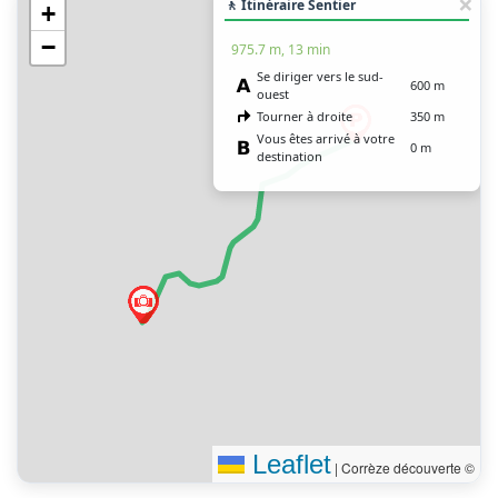
🚶 Itinéraire Sentier
+
−
975.7 m, 13 min
Se diriger vers le sud-
600 m
ouest
Tourner à droite
350 m
Vous êtes arrivé à votre
0 m
destination
Leaflet
|
Corrèze découverte ©