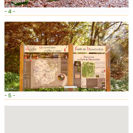
- 4 -
- 5 -