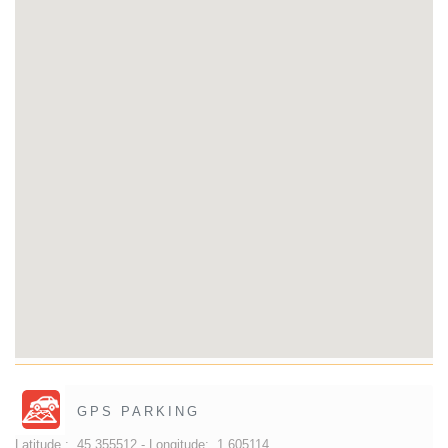
GPS PARKING
Latitude :
45.355512 -
Longitude:
1.605114