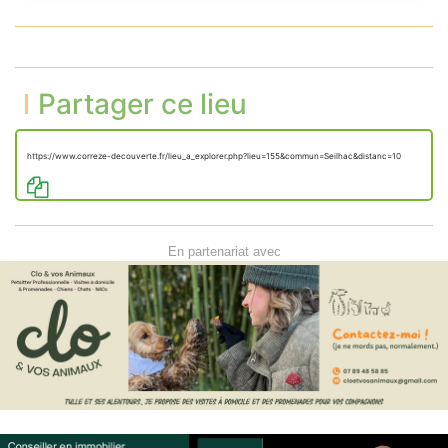
Partager ce lieu
https://www.correze-decouverte.fr/lieu_a_explorer.php?lieu=155&commun=Seilhac&distanc=10
En partenariat avec