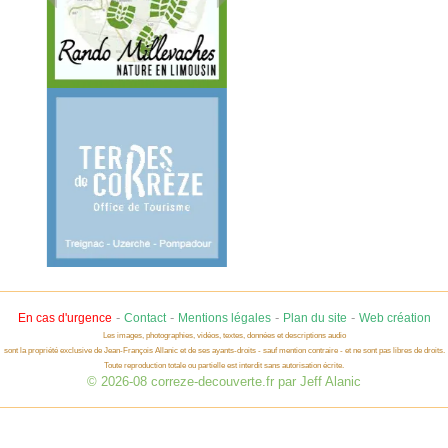
-
-
-
-
En cas d'urgence
Contact
Mentions légales
Plan du site
Web création
Les images, photographies, vidéos, textes, données et descriptions audio
sont la propriété exclusive de Jean-François Allanic et de ses ayants-droits - sauf mention contraire - et ne sont pas libres de droits.
Toute reproduction totale ou partielle est interdit sans autorisation écrite.
© 2026-08 correze-decouverte.fr par Jeff Alanic