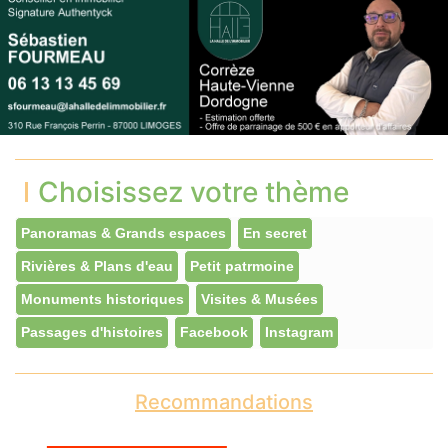
Choisissez votre thème
Panoramas & Grands espaces
En secret
Rivières & Plans d'eau
Petit patrmoine
Monuments historiques
Visites & Musées
Passages d'histoires
Facebook
Instagram
Recommandations