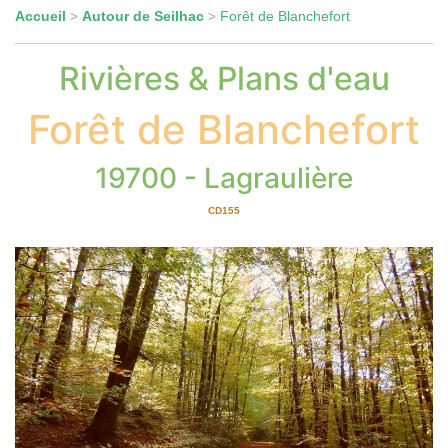
Accueil
Autour de Seilhac
Forêt de Blanchefort
>
>
Rivières & Plans d'eau
Forêt de Blanchefort
19700 - Lagraulière
CD155