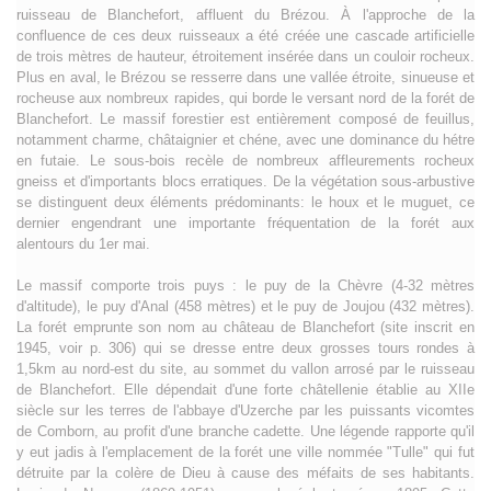
ruisseau de Blanchefort, affluent du Brézou. À l'approche de la
confluence de ces deux ruisseaux a été créée une cascade artificielle
de trois mètres de hauteur, étroitement insérée dans un couloir rocheux.
Plus en aval, le Brézou se resserre dans une vallée étroite, sinueuse et
rocheuse aux nombreux rapides, qui borde le versant nord de la forét de
Blanchefort. Le massif forestier est entièrement composé de feuillus,
notamment charme, châtaignier et chéne, avec une dominance du hétre
en futaie. Le sous-bois recèle de nombreux affleurements rocheux
gneiss et d'importants blocs erratiques. De la végétation sous-arbustive
se distinguent deux éléments prédominants: le houx et le muguet, ce
dernier engendrant une importante fréquentation de la forét aux
alentours du 1er mai.
Le massif comporte trois puys : le puy de la Chèvre (4-32 mètres
d'altitude), le puy d'Anal (458 mètres) et le puy de Joujou (432 mètres).
La forét emprunte son nom au château de Blanchefort (site inscrit en
1945, voir p. 306) qui se dresse entre deux grosses tours rondes à
1,5km au nord-est du site, au sommet du vallon arrosé par le ruisseau
de Blanchefort. Elle dépendait d'une forte châtellenie établie au XIIe
siècle sur les terres de l'abbaye d'Uzerche par les puissants vicomtes
de Comborn, au profit d'une branche cadette. Une légende rapporte qu'il
y eut jadis à l'emplacement de la forét une ville nommée "Tulle" qui fut
détruite par la colère de Dieu à cause des méfaits de ses habitants.