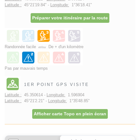
Latitude :
45°21'19.84" -
Longitude:
1°36'18.41"
Préparer votre itinéraire par la route
Randonnée facile
De + d'un kilomètre
et/ou
Pas par mauvais temps
1ER POINT GPS VISITE
Latitude :
45.350614 -
Longitude:
1.596904
Latitude :
45°21'2.21" -
Longitude:
1°35'48.85"
Afficher carte Topo en plein écran