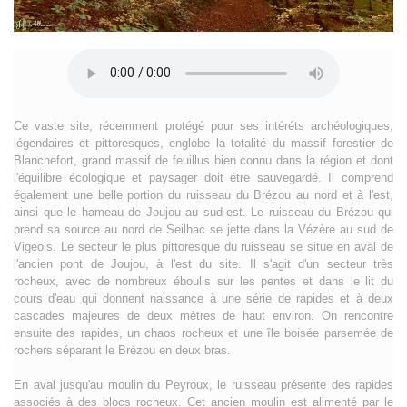
Ce vaste site, récemment protégé pour ses intéréts archéologiques,
légendaires et pittoresques, englobe la totalité du massif forestier de
Blanchefort, grand massif de feuillus bien connu dans la région et dont
l'équilibre écologique et paysager doit étre sauvegardé. Il comprend
également une belle portion du ruisseau du Brézou au nord et à l'est,
ainsi que le hameau de Joujou au sud-est. Le ruisseau du Brézou qui
prend sa source au nord de Seilhac se jette dans la Vézère au sud de
Vigeois. Le secteur le plus pittoresque du ruisseau se situe en aval de
l'ancien pont de Joujou, à l'est du site. Il s'agit d'un secteur très
rocheux, avec de nombreux éboulis sur les pentes et dans le lit du
cours d'eau qui donnent naissance à une série de rapides et à deux
cascades majeures de deux mètres de haut environ. On rencontre
ensuite des rapides, un chaos rocheux et une île boisée parsemée de
rochers séparant le Brézou en deux bras.
En aval jusqu'au moulin du Peyroux, le ruisseau présente des rapides
associés à des blocs rocheux. Cet ancien moulin est alimenté par le