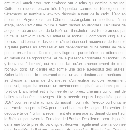
ermite qui aurait établi son ermitage sur le talus qui domine la source.
Cette fontaine est encore très fréquentée, comme en témoignent les
vétements et nombreux ex-voto déposés autour de la croix. L'ancien
moulin du Peyroux est un bâtiment rectangulaire en moellons, à un
étage, recouvert d'une toiture à deux pentes en ardoises. Le village de
Joujou, situé au contact de la forét de Blanchefort, est fermé au sud par
un talus semi-circulaire où affleure le rocher. Il comprend cinq à six
fermes traditionnelles: les corps d'habitation sont recouverts de toitures
à quatre pentes en ardoises et les dépendances d'une toiture de deux
pentes en ardoises. De plus, ce village est particulièrement pittoresque,
en raison de sa topographie, et de la présence constante du rocher. On
y trouve un "dolmen", qui n'est en fait qu'un amoncellement de blocs
rocheux dont l'un d'entre eux forme une table au-dessus des autres.
Selon la légende, le monument serait un autel destiné aux sacrifices. Il
se dresse à moins de dix mètres d'un édifice agricole récemment
construit, lequel lui procure un environnement plutôt anachronique. La
forét de Blanchefort est sillonnée de nombreux chemms qui offrent de
belles randonnées sauvages. On y accède depuis Lagraulière par la
D167 pour se rendre au nord du massif moulin du Peyroux ou Fontaine
de l'Ermite, ou par la D34 pour le sud hameau de Joujou. Un sentier de
découverte de 4,5 km a récemment été aménagé au départ du pont sur
le Brézou, peu avant la Fontaine de l'Ermite. Des livrets sont disposés
dans une boîte près du parking, et décrivent également une randonnée
dans la vallée du Brézou, en amont du massif de Blanchefort. Comme