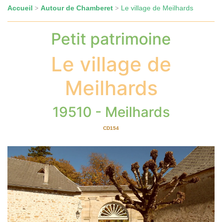
Accueil
Autour de Chamberet
Le village de Meilhards
>
>
Petit patrimoine
Le village de
Meilhards
19510 - Meilhards
CD154