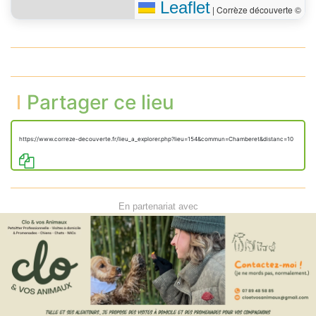
Leaflet
|
Corrèze découverte ©
Partager ce lieu
https://www.correze-decouverte.fr/lieu_a_explorer.php?lieu=154&commun=Chamberet&distanc=10
En partenariat avec