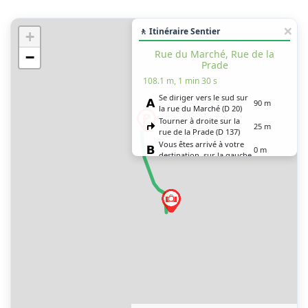
🚶 Itinéraire Sentier
+
Rue du Marché, Rue de la
−
Prade
108.1 m, 1 min 30 s
Se diriger vers le sud sur
90 m
la rue du Marché (D 20)
Tourner à droite sur la
25 m
rue de la Prade (D 137)
Vous êtes arrivé à votre
0 m
destination, sur la gauche