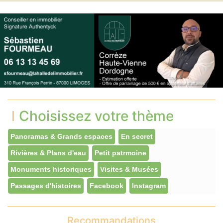
Choisissez votre thème
Panoramas & Grands espaces
En secret
Rivières & Plans d'eau
Petit patrmoine
Monuments historiques
Visites & Musées
Passages d'histoires
Facebook
Instagram
Recommandations