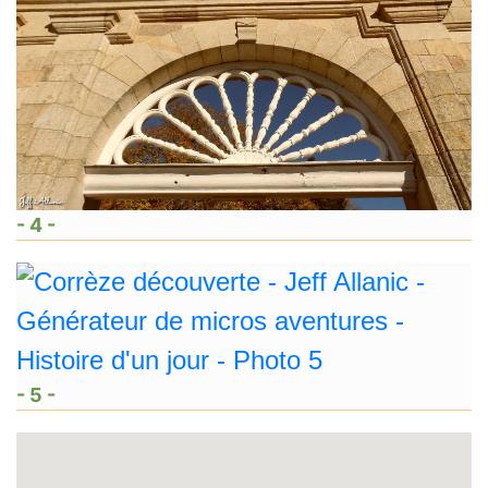
- 4 -
- 5 -