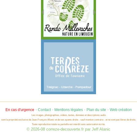
-
-
-
-
En cas d'urgence
Contact
Mentions légales
Plan du site
Web création
Les images, photographies, vidéos, textes, données et descriptions audio
sont la propriété exclusive de Jean-François Allanic et de ses ayants-droits - sauf mention contraire - et ne sont pas libres de droits.
Toute reproduction totale ou partielle est interdit sans autorisation écrite.
© 2026-08 correze-decouverte.fr par Jeff Alanic