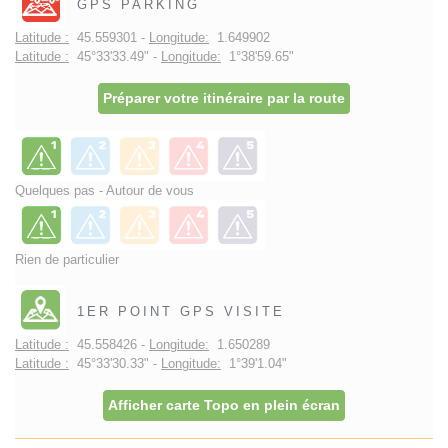
GPS PARKING
Latitude :
45.559301 -
Longitude:
1.649902
Latitude :
45°33'33.49" -
Longitude:
1°38'59.65"
Préparer votre itinéraire par la route
Quelques pas - Autour de vous
Rien de particulier
1ER POINT GPS VISITE
Latitude :
45.558426 -
Longitude:
1.650289
Latitude :
45°33'30.33" -
Longitude:
1°39'1.04"
Afficher carte Topo en plein écran