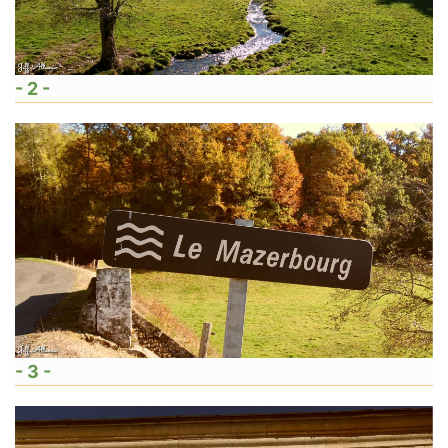
- 2 -
- 3 -