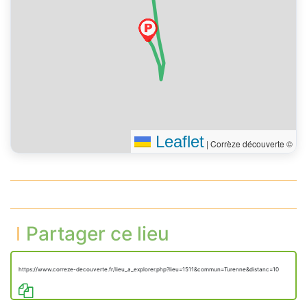
Leaflet
|
Corrèze découverte ©
Partager ce lieu
https://www.correze-decouverte.fr/lieu_a_explorer.php?lieu=1511&commun=Turenne&distanc=10