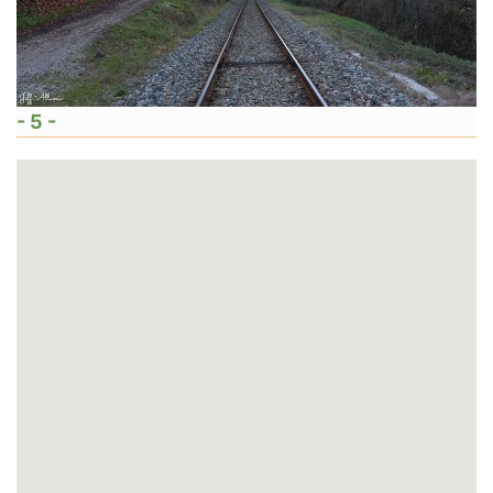
- 5 -