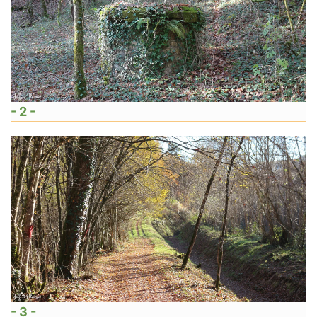
- 2 -
- 3 -