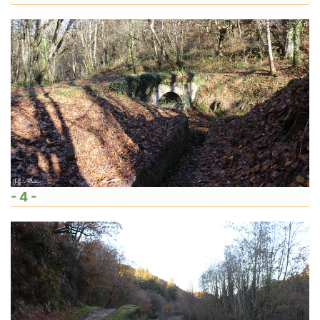
- 4 -