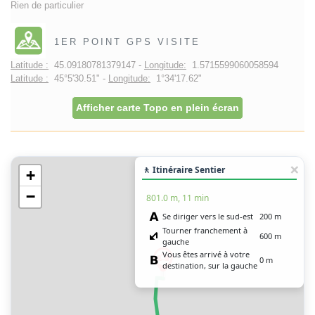
Rien de particulier
1ER POINT GPS VISITE
Latitude :
45.09180781379147 -
Longitude:
1.5715599060058594
Latitude :
45°5'30.51" -
Longitude:
1°34'17.62"
Afficher carte Topo en plein écran
🚶 Itinéraire Sentier
+
−
801.0 m, 11 min
Se diriger vers le sud-est
200 m
Tourner franchement à
600 m
gauche
Vous êtes arrivé à votre
0 m
destination, sur la gauche