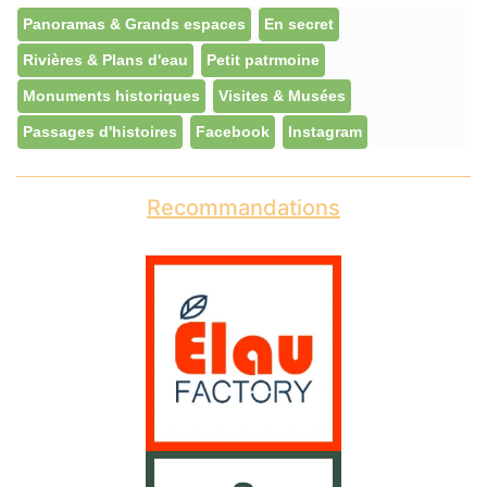
Panoramas & Grands espaces
En secret
Rivières & Plans d'eau
Petit patrmoine
Monuments historiques
Visites & Musées
Passages d'histoires
Facebook
Instagram
Recommandations