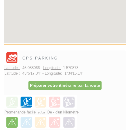
GPS PARKING
Latitude :
45.088066 -
Longitude:
1.570873
Latitude :
45°5'17.04" -
Longitude:
1°34'15.14"
Préparer votre itinéraire par la route
Promenande facile
De - d'un kilomètre
et/ou