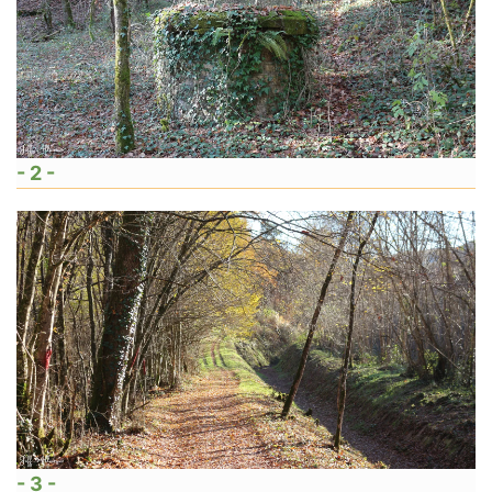
- 2 -
- 3 -