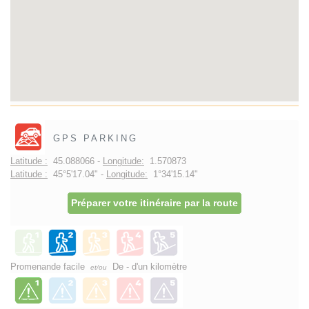
GPS PARKING
Latitude :
45.088066 -
Longitude:
1.570873
Latitude :
45°5'17.04" -
Longitude:
1°34'15.14"
Préparer votre itinéraire par la route
Promenande facile
De - d'un kilomètre
et/ou