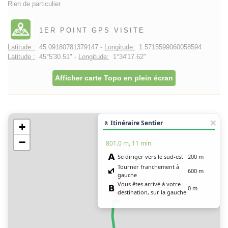
Rien de particulier
1ER POINT GPS VISITE
Latitude :
45.09180781379147 -
Longitude:
1.5715599060058594
Latitude :
45°5'30.51" -
Longitude:
1°34'17.62"
Afficher carte Topo en plein écran
🚶 Itinéraire Sentier
+
−
801.0 m, 11 min
Se diriger vers le sud-est
200 m
Tourner franchement à
600 m
gauche
Vous êtes arrivé à votre
0 m
destination, sur la gauche