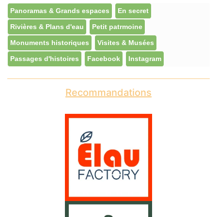
Panoramas & Grands espaces
En secret
Rivières & Plans d'eau
Petit patrmoine
Monuments historiques
Visites & Musées
Passages d'histoires
Facebook
Instagram
Recommandations