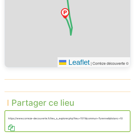
Leaflet
|
Corrèze découverte ©
Partager ce lieu
https://www.correze-decouverte.fr/lieu_a_explorer.php?lieu=1511&commun=Turenne&distanc=10