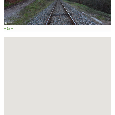
- 5 -