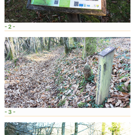
- 2 -
- 3 -