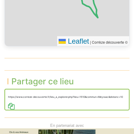
Leaflet
|
Corrèze découverte ©
Partager ce lieu
https://www.correze-decouverte.fr/lieu_a_explorer.php?lieu=1510&commun=Meyssac&distanc=10
En partenariat avec