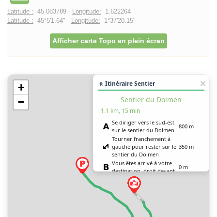
Latitude :
45.083789 -
Longitude:
1.622264
Latitude :
45°5'1.64" -
Longitude:
1°37'20.15"
Afficher carte Topo en plein écran
🚶 Itinéraire Sentier
+
Sentier du Dolmen
−
1.1 km, 15 min
Se diriger vers le sud-est
800 m
sur le sentier du Dolmen
Tourner franchement à
gauche pour rester sur le
350 m
sentier du Dolmen
Vous êtes arrivé à votre
0 m
destination, droit devant