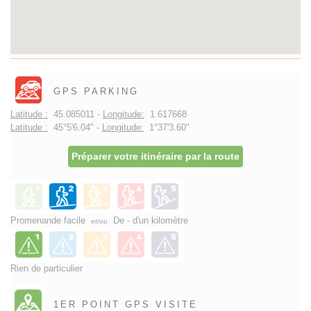
GPS PARKING
Latitude :
45.085011 -
Longitude:
1.617668
Latitude :
45°5'6.04" -
Longitude:
1°37'3.60"
Préparer votre itinéraire par la route
Promenande facile
De - d'un kilomètre
et/ou
Rien de particulier
1ER POINT GPS VISITE