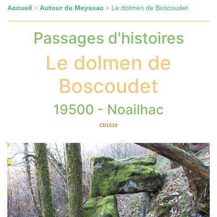
Accueil
Autour de Meyssac
Le dolmen de Boscoudet
>
>
Passages d'histoires
Le dolmen de
Boscoudet
19500 - Noailhac
CD1510