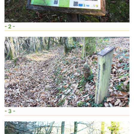
- 2 -
- 3 -