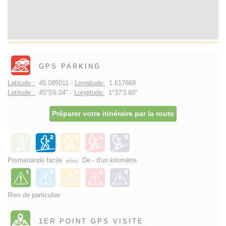
GPS PARKING
Latitude :
45.085011 -
Longitude:
1.617668
Latitude :
45°5'6.04" -
Longitude:
1°37'3.60"
Préparer votre itinéraire par la route
Promenande facile
De - d'un kilomètre
et/ou
Rien de particulier
1ER POINT GPS VISITE