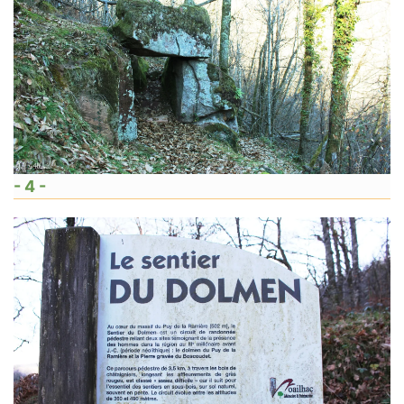
- 4 -