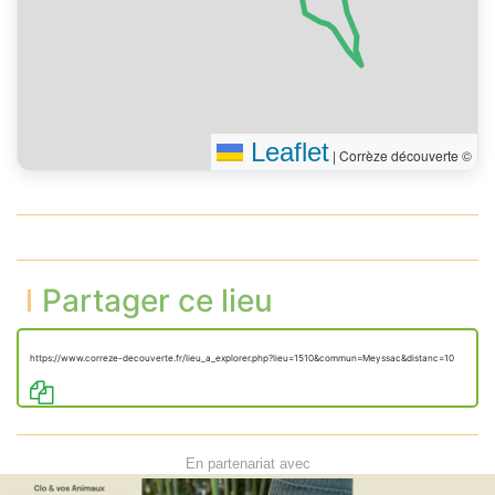
Leaflet
|
Corrèze découverte ©
Partager ce lieu
https://www.correze-decouverte.fr/lieu_a_explorer.php?lieu=1510&commun=Meyssac&distanc=10
En partenariat avec