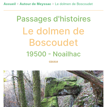
Accueil
Autour de Meyssac
Le dolmen de Boscoudet
>
>
Passages d'histoires
Le dolmen de
Boscoudet
19500 - Noailhac
CD1510