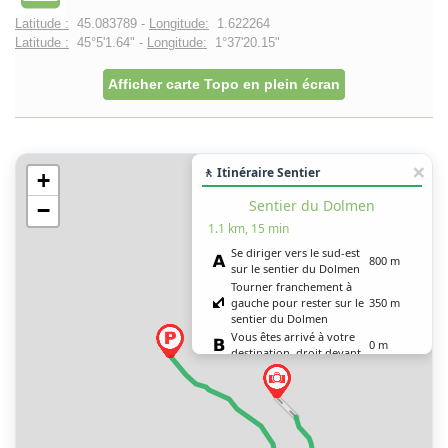
Latitude :
45.083789 -
Longitude:
1.622264
Latitude :
45°5'1.64" -
Longitude:
1°37'20.15"
Afficher carte Topo en plein écran
🚶 Itinéraire Sentier
+
Sentier du Dolmen
−
1.1 km, 15 min
Se diriger vers le sud-est
800 m
sur le sentier du Dolmen
Tourner franchement à
gauche pour rester sur le
350 m
sentier du Dolmen
Vous êtes arrivé à votre
0 m
destination, droit devant