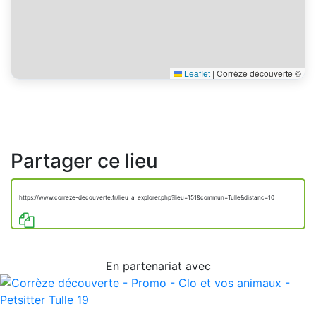
Leaflet
|
Corrèze découverte ©
Partager ce lieu
https://www.correze-decouverte.fr/lieu_a_explorer.php?lieu=151&commun=Tulle&distanc=10
En partenariat avec