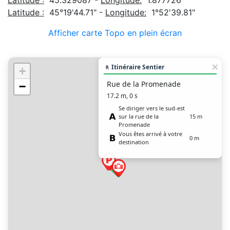
Latitude :
45.329087 -
Longitude:
1.877726
Latitude :
45°19'44.71" -
Longitude:
1°52'39.81"
Afficher carte Topo en plein écran
🚶 Itinéraire Sentier
+
Rue de la Promenade
−
17.2 m, 0 s
Se diriger vers le sud-est
sur la rue de la
15 m
Promenade
Vous êtes arrivé à votre
0 m
destination