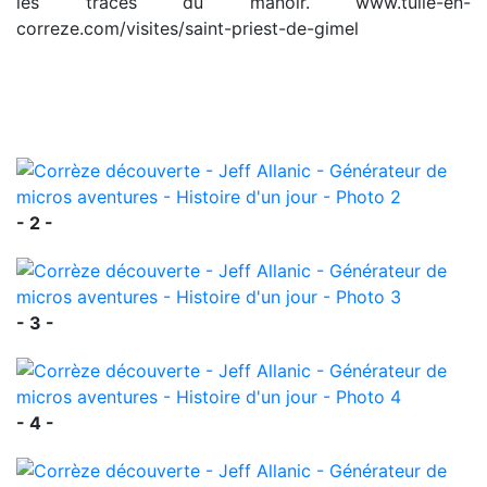
les traces du manoir. www.tulle-en-
correze.com/visites/saint-priest-de-gimel
- 2 -
- 3 -
- 4 -