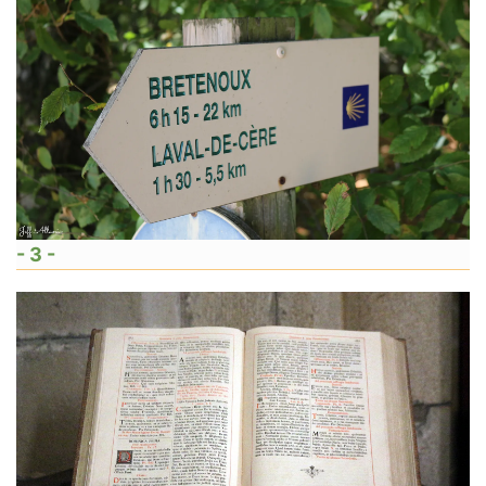
- 3 -