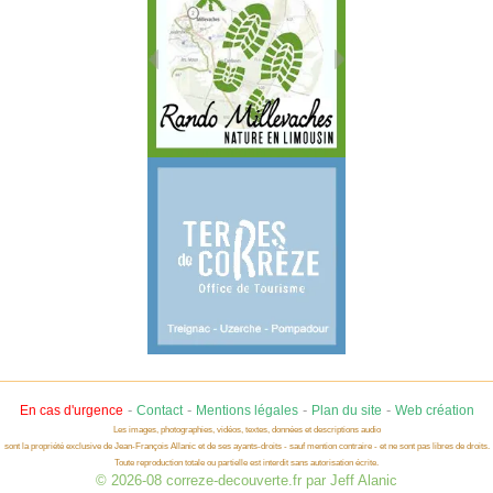
-
-
-
-
En cas d'urgence
Contact
Mentions légales
Plan du site
Web création
Les images, photographies, vidéos, textes, données et descriptions audio
sont la propriété exclusive de Jean-François Allanic et de ses ayants-droits - sauf mention contraire - et ne sont pas libres de droits.
Toute reproduction totale ou partielle est interdit sans autorisation écrite.
© 2026-08 correze-decouverte.fr par Jeff Alanic