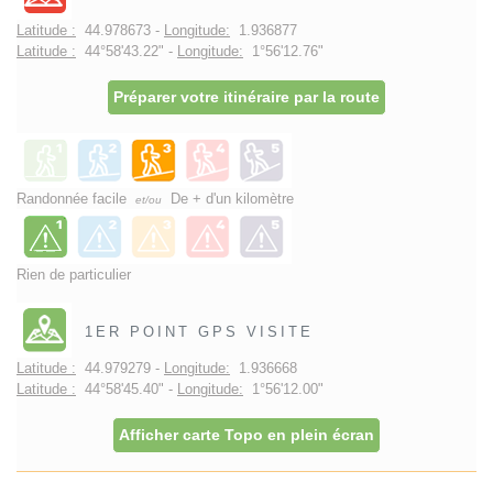
Latitude :
44.978673 -
Longitude:
1.936877
Latitude :
44°58'43.22" -
Longitude:
1°56'12.76"
Préparer votre itinéraire par la route
Randonnée facile
De + d'un kilomètre
et/ou
Rien de particulier
1ER POINT GPS VISITE
Latitude :
44.979279 -
Longitude:
1.936668
Latitude :
44°58'45.40" -
Longitude:
1°56'12.00"
Afficher carte Topo en plein écran