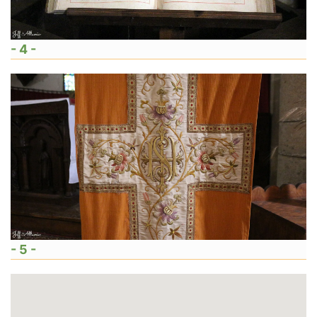
- 4 -
- 5 -