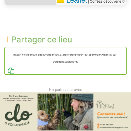
Leaflet
|
Corrèze découverte ©
Partager ce lieu
https://www.correze-decouverte.fr/lieu_a_explorer.php?lieu=1501&commun=Argentat-sur-
Dordogne&distanc=10
En partenariat avec