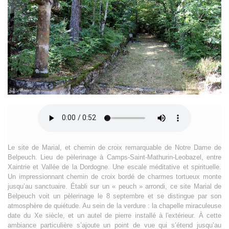
Le site de Marial, et chemin de croix remarquable de Notre Dame de
Belpeuch. Lieu de pèlerinage à Camps-Saint-Mathurin-Leobazel, entre
Xaintrie et Vallée de la Dordogne. Une escale méditative et spirituelle.
Un impressionnant chemin de croix bordé de charmes tortueux monte
jusqu’au sanctuaire. Établi sur un « peuch » arrondi, ce site Marial de
Belpeuch voit un pèlerinage le 8 septembre et se distingue par son
atmosphère de quiétude. Au sein de la verdure : la chapelle miraculeuse
date du Xe siècle, et un autel de pierre installé à l'extérieur. À cette
ambiance particulière s’ajoute un point de vue qui s’étend jusqu’au