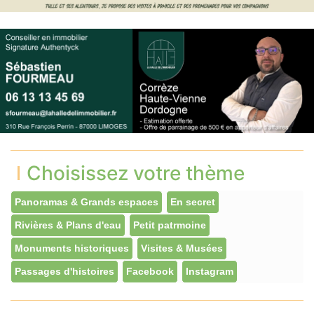
Choisissez votre thème
Panoramas & Grands espaces
En secret
Rivières & Plans d'eau
Petit patrmoine
Monuments historiques
Visites & Musées
Passages d'histoires
Facebook
Instagram