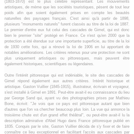
(1803-1870) est le plus célèbre représentant. Les mouvements
artistiques, de méme que les sociétés touristiques, pèsent de tout leur
poids afin que soient également prises en compte les beautés
naturelles des paysages français. C'est ainsi qu'à partir de 1898,
plusieurs "monuments naturels" furent classés au titre de la loi de 1887.
Le premier d'entre eux fut celui des cascades de Gimel, qui est donc
bien le premier "site" protégé en France. Ce n'est qu'en 2000 que la
protection a été étendue sur une importante superficie, au titre de la loi
de 1930 cette fois, qui a rénové la loi de 1906 en lui apportant de
notables améliorations. Les critères retenus pour une protection ne sont
plus uniquement artistiques ou pittoresques, mais peuvent étre
également historiques, scientifiques ou légendaires.
Outre l'intérét pittoresque qui est indéniable, le site des cascades de Gimel répond également aux autres critères. Intérét historique et artistique. Gaston Vuillier (1845-1915), illustrateur, écrivain et voyageur, s'est installé à Gimel en 1891. Peut-étre avait-il eu connaissance du lieu par George Sand qui, ayant vu des photographies prises par Mathieu Bone, écrivit: "Je vois que ce pays est pittoresque autant que bien d'autres que l'on va chercher beaucoup plus loin. La vue qui annonce la troisième chute est d'un grand effet théâtral", ou peut-étre avait-il lu la description admirative d'Abel Hugo dans France pittoresque publié en 1835. Conquis par le site, Gaston Vuillier décida de s'y fixer et de faire connaître ce lieu exceptionnel en facilitant l'accès aux cascades par l'aménagement mesuré d'un sentier cheminant dans un parc paysager aux essences variées de feuillus et de résineux plantés en sujets isolés. Puis il fit construire un restaurant, le Pavillon des Eaux Vives, en face de la première grande cascade. Il obtint en 1909 le Grand Prix du Paysage, décerné par l'Association de l'Arbre et de l'Eau présidée par le scientifique Paul Garngou-Lagrange (1855-1927). Mais en 1912, le projet industriel de créer une micro-centrale en détournant le cours de la Montane en amont des cascades, proposé par l'industriel allemand Streubel et soutenu par les habitants de Gimel et le conseil municipal, provoqua une vive réaction de Gaston Vuillier qui décida de déployer toute son énergie pour s'opposer au projet. Soutenu par le Club Alpin, la Société des Artistes Français et le Touring Club de France, il réussit à faire prononcer le classement du site le 23 mai 1912. Gaston Vuillier mourut à Gimel en 1915. Il fut enterré dans le cimetière au-dessus de Braguse, en compagnie de "l'éternelle rumeur de l'eau". Il laissa une oeuvre impressionnante sur Gimel et son pays, visible en grande partie au musée du Cloître à Tulle, ainsi qu'une série d'articles dans Le Tour du Monde parus en 1889, 1893 et en 1901. Outre Gaston Vuillier, véritable inventeur du site, de nombreux artistes tels William Didier-Rouget, Gaston Brun, Pierre Lissac, Prosper Galerne, Jacques-Louis David, Paul Hallez ou Gaston Anglade firent de Gimel le sujet de leurs toiles. Les romanciers, quant à eux, trouvèrent à Gimel un lieu incomparable pour développer des actions romanesques hors du commun. Marcelle Tinayre - née à Tulle en 1870 -notamment situe à Gimel l'action de son roman L'Ombre de l'amour, et y décrit à la fois les cascades dans leur état " sauvage" et leur transformation suite à l'achat du domaine par "le monsieur de Pans" - il s'agit en fait de Gaston Vuillier. Intérét scientifique : botanique et archéologique. La vallée de la Montane, en aval du pont de Brach sur la D26 jusqu'à Gimel, et la forét de Chadon ont été retenues par l'inventaire du Muséum d'histoire naturelle comme zone naturelle d'intérét écologique, faunistique et floristique (ZNIEFF). Cette vallée en gorges aux pentes boisées offre un milieu naturel préservé de toutes activités humaines, ce qui en fait un refuge privilégié pour la faune et la flore. De plus, cette ZNIEFF présente un intérét écologique avec de nombreuses plantes protégées au niveau régional. Elle a de ce fait été classée en zone spéciale de conservation (ZSC) au titre de Natura 2000. Aux abords du site sont à signaler les vestiges d'une villa gallo-romaine à La Cheynie ainsi qu'une importante concentration de tumuli dans la ceinture nord, est et sud de l'étang de Ruffaud. La chapelle de Braguse comprend un habitat médiéval important dont il subsiste les substructions des maisons. De plus, les anciennes voies d'accès au site de Braguse constituent un témoignage de l'activité humaine dans ces lieux sauvages. Enfin, la voie romaine passait à l'emplacement actuel de la D 1089. Intérét légendaire. Les légendes de Gimel sont peuplées de sylphes, de korrigans et de loups-garous qui hurlent au sommet de Braguse. Parfois, quand l'hiver approche, surgit a grand bruit la chevauchée du roi Arthur, partant pour la chasse avec sa horde de cavaliers géants, de lévriers et de pages qui disparaissent soudainement et avec fracas dans l'Inferno. Certains soirs, une dame blanche passe par-dessus les cascades en mémoire de ses amours dans le château haut. C'est grâce à elle qu'existent le château, les cascades, le gouffre : ils auraient été créés pour la séduire par un magicien amoureux. Mais la belle n'écoutait que les chants des troubadours et des ménestrels, ne regardait que d'autres hommes... jusqu'à ce que, fou de jalousie, le mage la fasse disparaître à jamais, ou presque : lorsqu'elle revient parfois, on peut la voir franchir la porte ogivale, puis entendre les chants des troubadours Bernard de Ventadour ou Guilhem del Biars, son contemporain. La protection édictée en 2000 comporte plusieurs éléments : les cascades elles-mémes, depuis longtemps renommées et protégées, la vallée de la Gimelle en amont et en aval des cascades, le bourg de Gimel et ses hameaux, enfin les puys formant l'écrin de ce site admirable. Les cascades. À 8 km au nord-est de Tulle, les cascades de Gimel, offrant un dénivelé de 143 mètres et un débit de deux mètres cubes par seconde, représentent un des sites les plus fréquentés du Limousin. Entourées des gorges de la Montane et situées dans un cadre exceptionnel, elles sont au nombre de trois et constituent ensemble les plus grandes cascades de la région. Le site est toujours privé, mais reste ouvert à la visite - l'entrée est payante. Dans le bourg, le visiteur y accède parle Pont des cascades; de nombreux sentiers aménagés permettent d'admirer l'ensemble des trois grandes chutes d'eau. La cascade supérieure, communément appelée " Le Saut", prend sa source entre la colline du château haut sur le versant droit et le Rocher de la Vierge sur le versant gauche. Elle emprunte une gorge verticale qui serpente sur 45 mètres de haut environ avant d'atterrir dans une masse d'éboulis rocheux arrachés de la paroi par les eaux et sur laquelle la cascade se divise en trois rebonds successifs, qui n'en forment plus qu'un lorsque le débit augmente La deuxième cascade, dite "La Redole", jaillit entre deux rochers et se jette dans une "cheminée" qu'elle emprunte sur la moitié de sa chute. Vingt mètres plus bas, elle se déverse dans une immense et sombre vasque circulaire, puis poursuit sa descente vers la troisième cascade. La dernière, nommée "la Queue de Cheval", présente a peu près les mémes caractéristiques que la deuxième et chute de 25 mètres de haut pour rejoindre et alimenter "l'Inferno", gouffre de l'enfer situé en aval. Ces magnifiques cascades restent indissociables visuellement du village aux maisons alignées en bordure de la faille où la Montane chute de manière vertigineuse. Le bourg et les hameaux. Le bourg de Gimel est entouré sur trois côtés par les gorges de la Montane. Site défensif protégé naturellement par la profondeur des gorges, il était accompagné à l'est par le château bas, lui-méme prolongé par un fossé et un ensemble de maisons fortes. C'était le plus ancien des châteaux de Gimel et en son enceinte se trouvait la première église du bourg. Il fut entièrement détruit à la fin des guerres de Religion et seules sont visibles les traces d'une entrée fortifiée à proximité de la maison à petit perron et croix, construite au bas de l'emplacement du château. Construit à la fin du XIVe siècle, le château haut, qui complétait la défense de l'éperon en amont des cascades, se dressait sur une éminence rocheuse. Il ne subsiste aujourd'hui que d'importants murs et remparts ainsi qu'une porte en tiers-point et un départ d'ogives. L'église ayant été détruite lors de la démolition du château bas, l'actuel édifice religieux, fondé en 1486, présente une construction homogène et rectangulaire terminée par une abside et couverte en lauzes. C'est dans son clocher, aux murs rectangulaires percés de quatre baies campanaires rehaussées d'un entablement horizontal formé de cinq assises de dalles disposées en talus, que réside l'intérét principal de cet édifice: il s'agit d'un modèle caractéristique de l'architecture religieuse rurale du Limousin. Elle renferme en outre la châsse de saint Etienne de Braguse, trésor remarquable daté du XIIe siècle et orné d'émaux de Limoges, ainsi que le buste-reliquaire de saint Dumine remontant au XIVe siècle. Le bourg de Gimel possède des maisons fortes, hautes de deux étages et dont les murs ont été peu ouverts à l'exception de meurtrières et de canonnières; les grandes fenétres ont été percées postérieurement. Quelques demeures du XVIe et du XVIIe siècle présentent des ouvertures finement moulurées qui témoignent de l'ancienne prospérité de Gimel. Le côté est du bourg allie maisons hautes couvertes d'une toiture à quatre pentes et maisons basses aux toitures à deux pentes avec lucarnes. D'ailleurs, l'harmonie de l'ensemble tient beaucoup à la qualité des matériaux utilisés, lauzes ou grosses ardoises en écaille. Le site de Gimel comprend un certain nombre de hameaux - L'Estuflet, Pailler, Touzac - dont le plus intéressant, tant au niveau historique qu'architectural, est sans conteste celui de La Bachellene qui regroupe des maisons datant du XVIIIe siècle, ordonnées autour d'une cour pavée où se trouvent la fontaine et l'abreuvoir. La vallée de la Gimelle. En aval de Gimel, la Montane prend épisodiquement le nom de "la Gimelle". On parle alors indifféremment de la vallée de la Gimelle ou des gorges de la Montane. Celles-ci sont enchâssées dans une vallée évasée très boisée et sauvage au pied du puy de Chadon. Se présentent alors les cascades du Moulin de la Gour, constituées d'une première chute de trois mètres environ, suivie d'un corridor rocheux de 50 mètres de long fermé en amont par une deuxième cascade type "queue de cheval" de sept à huit mètres. La Gour laisse place à un secteur homogène, qui présente des blocs rocheux dans le lit