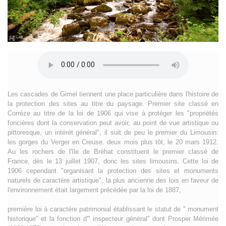
Les cascades de Gimel tiennent une place particulière dans l'histoire de
la protection des sites au titre du paysage. Premier site classé en
Corrèze au titre de la loi de 1906 qui vise à protéger les "propriétés
foncières dont la conservation peut avoir, au point de vue artistique ou
pittoresque, un intérét général", il suit de peu le premier du Limousin:
les gorges du Verger en Creuse. deux mois plus tôt, le 20 mars 1912.
Au les rochers de l'île de Bréhat constituent le premier classé de
France, dès le 13 juillet 1907, donc les sites limousins. Cette loi de
1906 cependant "organisant la protection des sites et monuments
naturels de caractère artistique", la plus ancienne des lois en faveur de
l'environnement était largement précédée par la loi de 1887,
première loi à caractère patrimonial établissant le statut de " monument
historique" et la fonction d'" inspecteur général" dont Prosper Mérimée