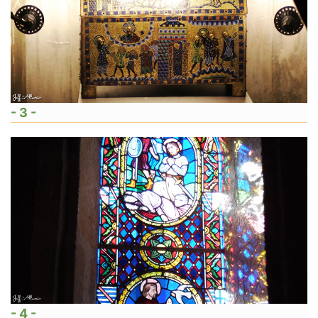
- 3 -
- 4 -