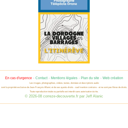
-
-
-
-
En cas d'urgence
Contact
Mentions légales
Plan du site
Web création
Les images, photographies, vidéos, textes, données et descriptions audio
sont la propriété exclusive de Jean-François Allanic et de ses ayants-droits - sauf mention contraire - et ne sont pas libres de droits.
Toute reproduction totale ou partielle est interdit sans autorisation écrite.
© 2026-08 correze-decouverte.fr par Jeff Alanic