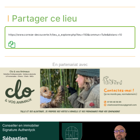
Partager ce lieu
https://www.correze-decouverte.fr/lieu_a_explorer.php?lieu=150&commun=Tulle&distanc=10
En partenariat avec