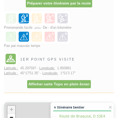
Préparer votre itinéraire par la route
Promenande facile
De - d'un kilomètre
et/ou
Pas par mauvais temps
1ER POINT GPS VISITE
Latitude :
45.297597 -
Longitude:
1.850881
Latitude :
45°17'51.35" -
Longitude:
1°51'3.17"
Afficher carte Topo en plein écran
🚶 Itinéraire Sentier
+
Route de Braguse, D 53E4
−