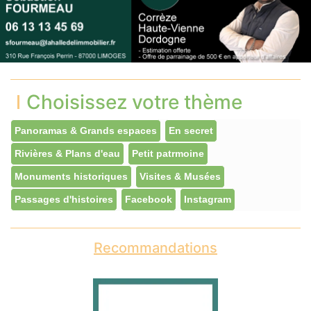
Choisissez votre thème
Panoramas & Grands espaces
En secret
Rivières & Plans d'eau
Petit patrmoine
Monuments historiques
Visites & Musées
Passages d'histoires
Facebook
Instagram
Recommandations