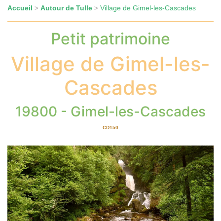
Accueil
Autour de Tulle
Village de Gimel-les-Cascades
>
>
Petit patrimoine
Village de Gimel-les-
Cascades
19800 - Gimel-les-Cascades
CD150