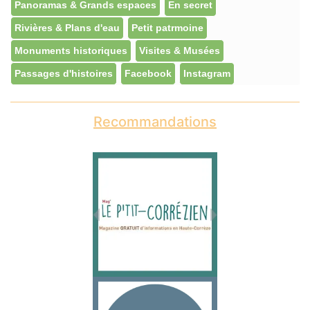
Panoramas & Grands espaces
En secret
Rivières & Plans d'eau
Petit patrmoine
Monuments historiques
Visites & Musées
Passages d'histoires
Facebook
Instagram
Recommandations