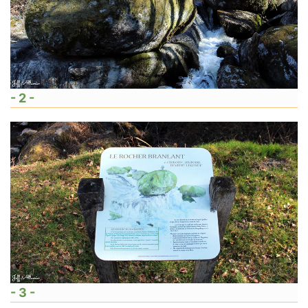
- 2 -
- 3 -