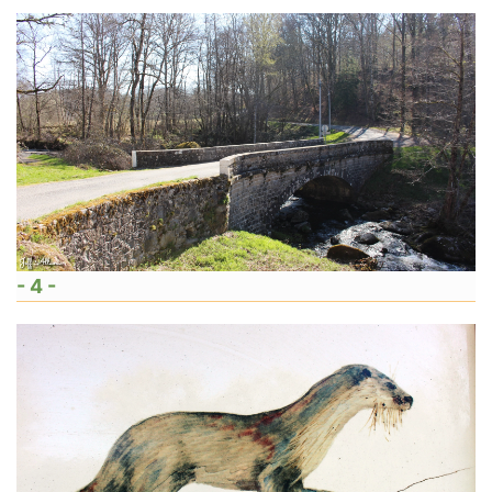
- 4 -