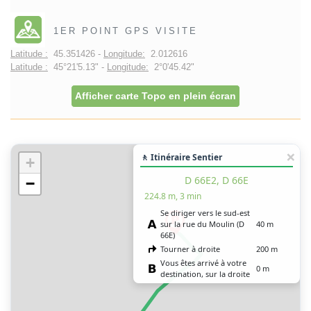
1ER POINT GPS VISITE
Latitude :
45.351426 -
Longitude:
2.012616
Latitude :
45°21'5.13" -
Longitude:
2°0'45.42"
Afficher carte Topo en plein écran
🚶 Itinéraire Sentier
+
D 66E2, D 66E
−
224.8 m, 3 min
Se diriger vers le sud-est
sur la rue du Moulin (D
40 m
66E)
Tourner à droite
200 m
Vous êtes arrivé à votre
0 m
destination, sur la droite