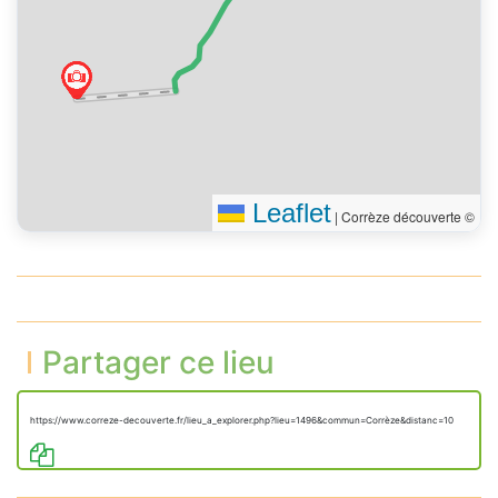
Leaflet
|
Corrèze découverte ©
Partager ce lieu
https://www.correze-decouverte.fr/lieu_a_explorer.php?lieu=1496&commun=Corrèze&distanc=10