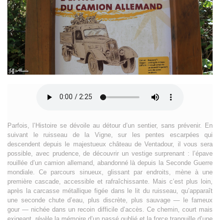
Parfois, l’Histoire se dévoile au détour d’un sentier, sans prévenir. En
suivant le ruisseau de la Vigne, sur les pentes escarpées qui
descendent depuis le majestueux château de Ventadour, il vous sera
possible, avec prudence, de découvrir un vestige surprenant : l’épave
rouillée d’un camion allemand, abandonné là depuis la Seconde Guerre
mondiale. Ce parcours sinueux, glissant par endroits, mène à une
première cascade, accessible et rafraîchissante. Mais c’est plus loin,
après la carcasse métallique figée dans le lit du ruisseau, qu’apparaît
une seconde chute d’eau, plus discrète, plus sauvage — le fameux
gour — nichée dans un recoin difficile d’accès. Ce chemin, court mais
exigeant, révèle la mémoire d’un passé oublié et la force tranquille d’une