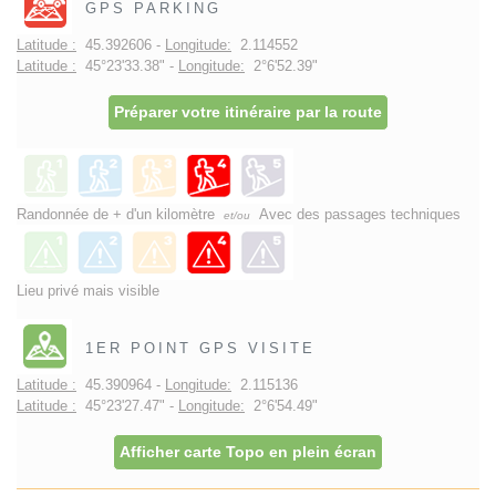
GPS PARKING
Latitude :
45.392606 -
Longitude:
2.114552
Latitude :
45°23'33.38" -
Longitude:
2°6'52.39"
Préparer votre itinéraire par la route
Randonnée de + d'un kilomètre
Avec des passages techniques
et/ou
Lieu privé mais visible
1ER POINT GPS VISITE
Latitude :
45.390964 -
Longitude:
2.115136
Latitude :
45°23'27.47" -
Longitude:
2°6'54.49"
Afficher carte Topo en plein écran