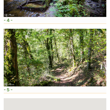
- 4 -
- 5 -