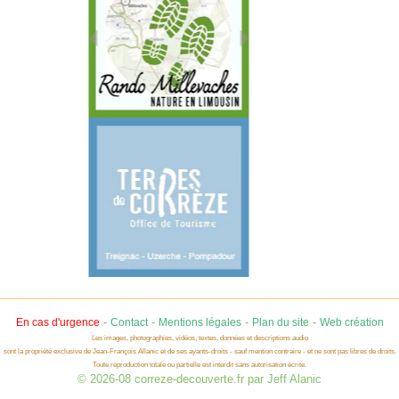
-
-
-
-
En cas d'urgence
Contact
Mentions légales
Plan du site
Web création
Les images, photographies, vidéos, textes, données et descriptions audio
sont la propriété exclusive de Jean-François Allanic et de ses ayants-droits - sauf mention contraire - et ne sont pas libres de droits.
Toute reproduction totale ou partielle est interdit sans autorisation écrite.
© 2026-08 correze-decouverte.fr par Jeff Alanic