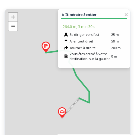
🚶 Itinéraire Sentier
+
−
264.0 m, 3 min 30 s
Se diriger vers l’est
25 m
Aller tout droit
50 m
Tourner à droite
200 m
Vous êtes arrivé à votre
0 m
destination, sur la gauche