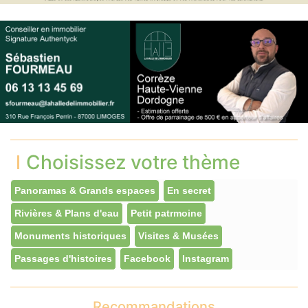
Choisissez votre thème
Panoramas & Grands espaces
En secret
Rivières & Plans d'eau
Petit patrmoine
Monuments historiques
Visites & Musées
Passages d'histoires
Facebook
Instagram
Recommandations