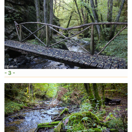
- 3 -