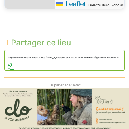
Leaflet
|
Corrèze découverte ©
Partager ce lieu
https://www.correze-decouverte.fr/lieu_a_explorer.php?lieu=1486&commun=Égletons &distanc=10
En partenariat avec