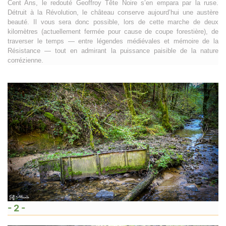
Cent Ans, le redouté Geoffroy Tête Noire s’en empara par la ruse.
Détruit à la Révolution, le château conserve aujourd’hui une austère
beauté. Il vous sera donc possible, lors de cette marche de deux
kilomètres (actuellement fermée pour cause de coupe forestière), de
traverser le temps — entre légendes médiévales et mémoire de la
Résistance — tout en admirant la puissance paisible de la nature
corrézienne.
- 2 -