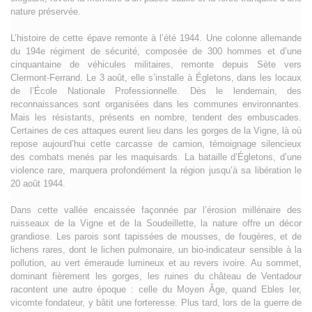
nature préservée.
L’histoire de cette épave remonte à l’été 1944. Une colonne allemande
du 194e régiment de sécurité, composée de 300 hommes et d’une
cinquantaine de véhicules militaires, remonte depuis Sète vers
Clermont-Ferrand. Le 3 août, elle s’installe à Égletons, dans les locaux
de l’École Nationale Professionnelle. Dès le lendemain, des
reconnaissances sont organisées dans les communes environnantes.
Mais les résistants, présents en nombre, tendent des embuscades.
Certaines de ces attaques eurent lieu dans les gorges de la Vigne, là où
repose aujourd’hui cette carcasse de camion, témoignage silencieux
des combats menés par les maquisards. La bataille d’Égletons, d’une
violence rare, marquera profondément la région jusqu’à sa libération le
20 août 1944.
Dans cette vallée encaissée façonnée par l’érosion millénaire des
ruisseaux de la Vigne et de la Soudeillette, la nature offre un décor
grandiose. Les parois sont tapissées de mousses, de fougères, et de
lichens rares, dont le lichen pulmonaire, un bio-indicateur sensible à la
pollution, au vert émeraude lumineux et au revers ivoire. Au sommet,
dominant fièrement les gorges, les ruines du château de Ventadour
racontent une autre époque : celle du Moyen Âge, quand Ebles Ier,
vicomte fondateur, y bâtit une forteresse. Plus tard, lors de la guerre de