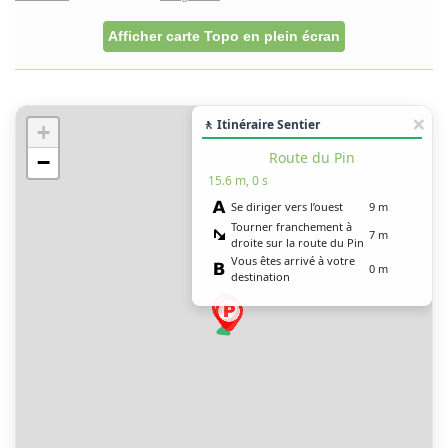
Afficher carte Topo en plein écran
🚶 Itinéraire Sentier
+
Route du Pin
−
15.6 m, 0 s
Se diriger vers l’ouest
9 m
Tourner franchement à
7 m
droite sur la route du Pin
Vous êtes arrivé à votre
0 m
destination