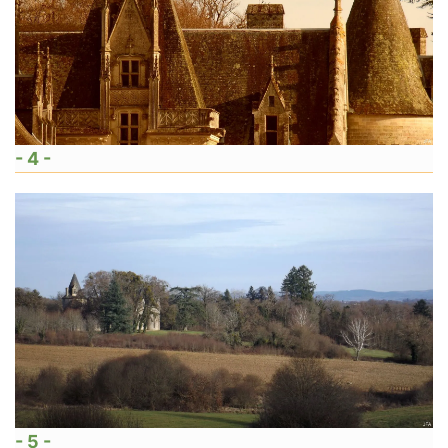
- 4 -
- 5 -