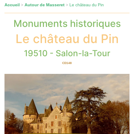
Accueil
Autour de Masseret
Le château du Pin
>
>
Monuments historiques
Le château du Pin
19510 - Salon-la-Tour
CD148