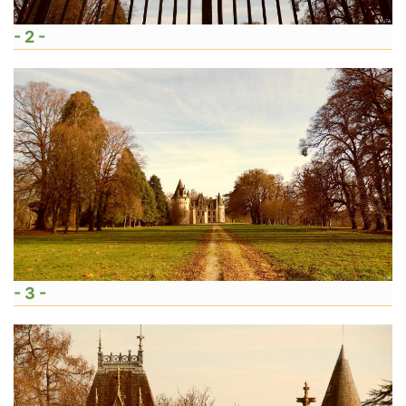
- 2 -
- 3 -