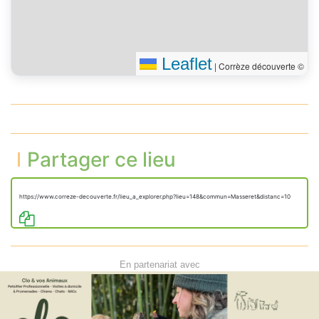
Leaflet
|
Corrèze découverte ©
Partager ce lieu
https://www.correze-decouverte.fr/lieu_a_explorer.php?lieu=148&commun=Masseret&distanc=10
En partenariat avec