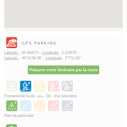
GPS PARKING
Latitude :
45.694271 -
Longitude:
2.119878
Latitude :
45°41'39.38" -
Longitude:
2°7'11.56"
Préparer votre itinéraire par la route
Promenande facile
De - d'un kilomètre
et/ou
Rien de particulier