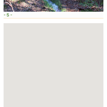
- 5 -