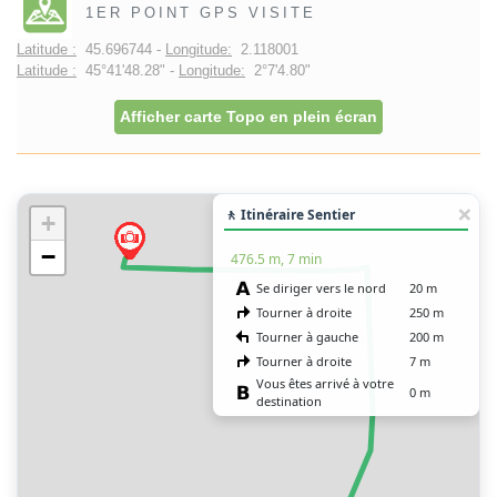
1ER POINT GPS VISITE
Latitude :
45.696744 -
Longitude:
2.118001
Latitude :
45°41'48.28" -
Longitude:
2°7'4.80"
Afficher carte Topo en plein écran
🚶 Itinéraire Sentier
+
−
476.5 m, 7 min
Se diriger vers le nord
20 m
Tourner à droite
250 m
Tourner à gauche
200 m
Tourner à droite
7 m
Vous êtes arrivé à votre
0 m
destination