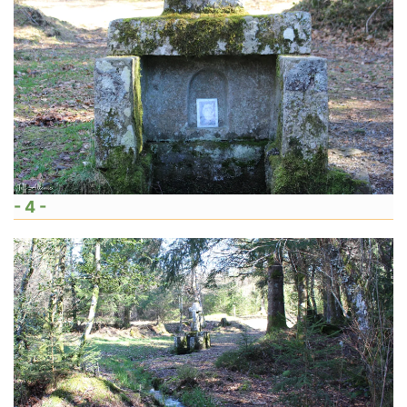
- 4 -