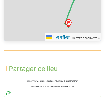
Leaflet
|
Corrèze découverte ©
Partager ce lieu
https://www.correze-decouverte.fr/lieu_a_explorer.php?
lieu=1477&commun=Peyrelevade&distanc=10