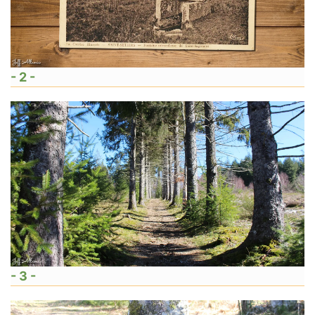
- 2 -
- 3 -