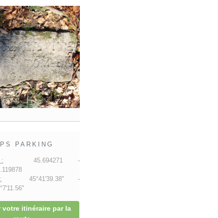
PS PARKING
:
45.694271 -
.119878
:
45°41'39.38" -
7'11.56"
 votre itinéraire par la