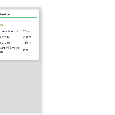
 Sentier
in
r vers le nord
20 m
à droite
250 m
à droite
150 m
 arrivé à votre
0 m
ion