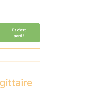
Et c'est
parti !
gittaire