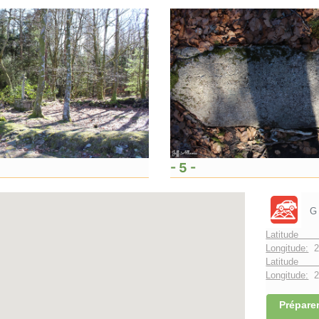
- 5 -
G
Latitude 
Longitude:
2
Latitude 
Longitude:
2°
Préparer