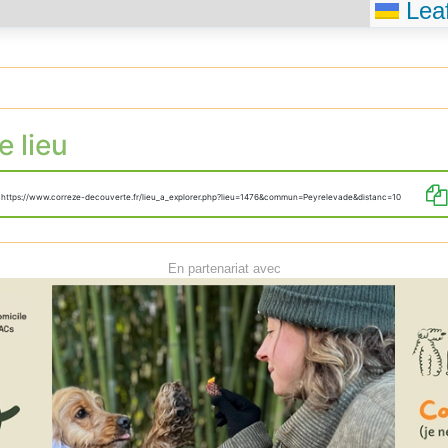
Leaf
e lieu
https://www.correze-decouverte.fr/lieu_a_explorer.php?lieu=1476&commun=Peyrelevade&distanc=10
En partenariat avec