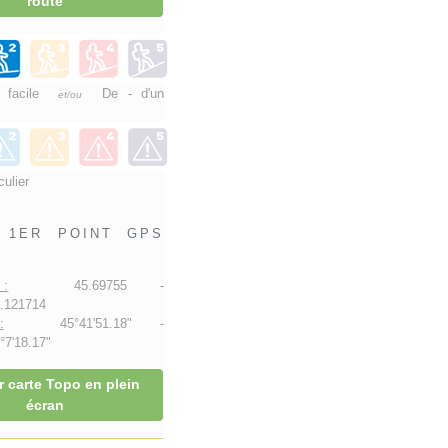
route
e facile
De - d'un
et/ou
culier
1ER POINT GPS
 :
45.69755 -
.121714
:
45°41'51.18" -
7'18.17"
r carte Topo en plein
écran