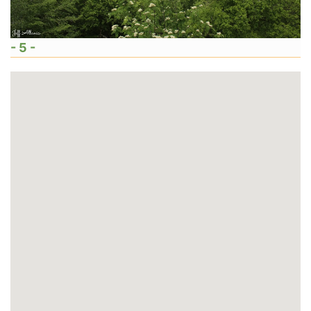
- 5 -