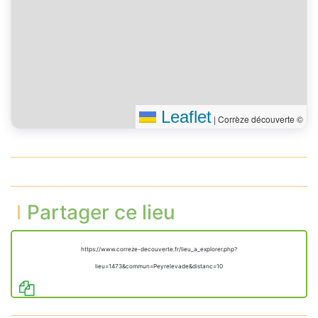
Leaflet
|
Corrèze découverte ©
Partager ce lieu
https://www.correze-decouverte.fr/lieu_a_explorer.php?
lieu=1473&commun=Peyrelevade&distanc=10