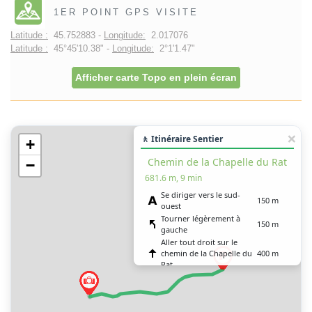
1ER POINT GPS VISITE
Latitude :
45.752883 -
Longitude:
2.017076
Latitude :
45°45'10.38" -
Longitude:
2°1'1.47"
Afficher carte Topo en plein écran
🚶 Itinéraire Sentier
+
Chemin de la Chapelle du Rat
−
681.6 m, 9 min
Se diriger vers le sud-
150 m
ouest
Tourner légèrement à
150 m
gauche
Aller tout droit sur le
chemin de la Chapelle du
400 m
Rat
Vous êtes arrivé à votre
0 m
destination, sur la droite