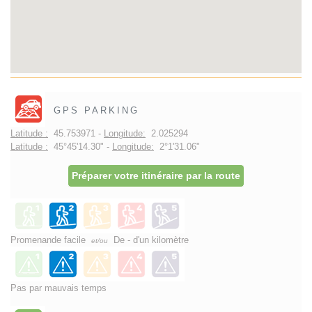
GPS PARKING
Latitude :
45.753971 -
Longitude:
2.025294
Latitude :
45°45'14.30" -
Longitude:
2°1'31.06"
Préparer votre itinéraire par la route
Promenande facile
De - d'un kilomètre
et/ou
Pas par mauvais temps