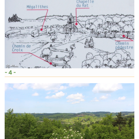
- 4 -