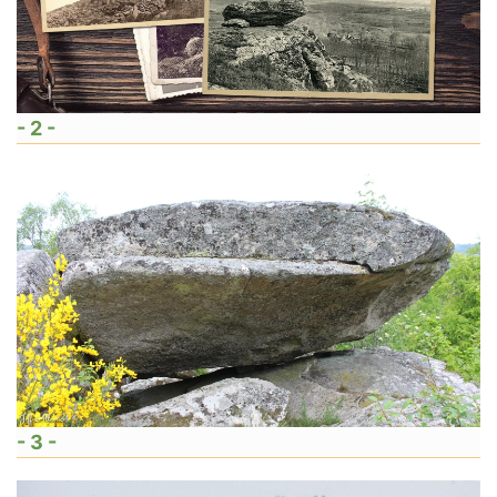
- 2 -
- 3 -