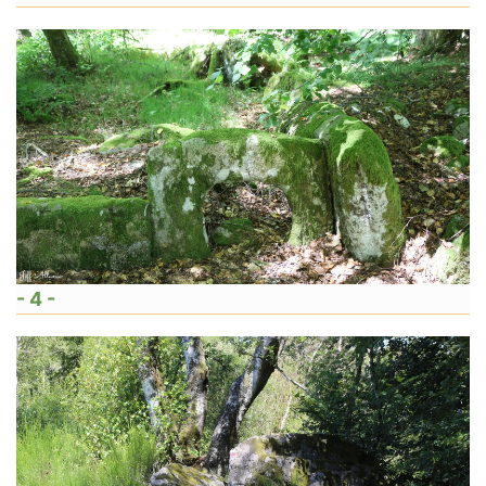
- 4 -