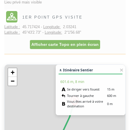
Lieu privé mais visible
1ER POINT GPS VISITE
Latitude :
45.717424 -
Longitude:
2.03241
Latitude :
45°43'2.73" -
Longitude:
2°1'56.68"
Afficher carte Topo en plein écran
🚶 Itinéraire Sentier
+
−
601.6 m, 8 min
Se diriger vers l’ouest
15 m
Tourner à gauche
600 m
Vous êtes arrivé à votre
0 m
destination