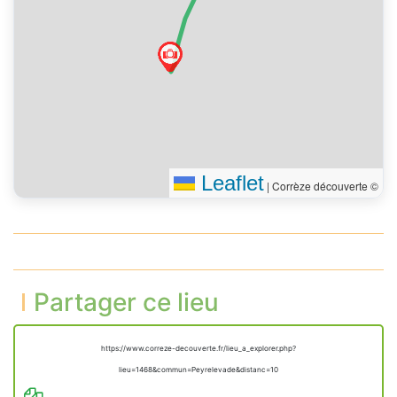
Leaflet
|
Corrèze découverte ©
Partager ce lieu
https://www.correze-decouverte.fr/lieu_a_explorer.php?
lieu=1468&commun=Peyrelevade&distanc=10