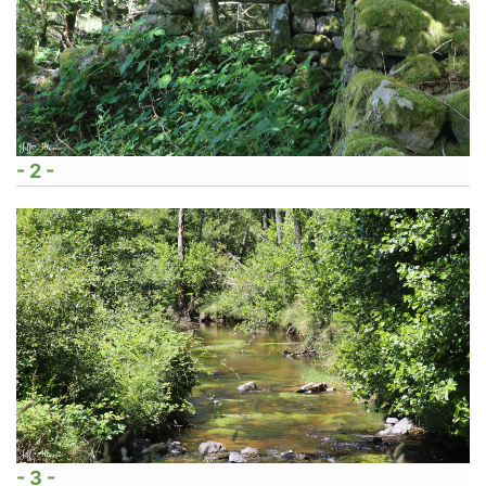
- 2 -
- 3 -