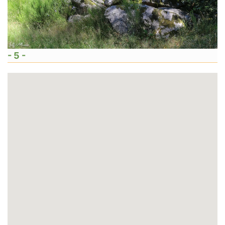
- 5 -