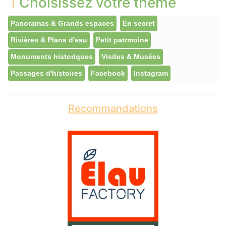
Choisissez votre thème
Panoramas & Grands espaces
En secret
Rivières & Plans d'eau
Petit patrmoine
Monuments historiques
Visites & Musées
Passages d'histoires
Facebook
Instagram
Recommandations