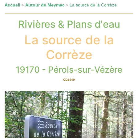
Accueil
Autour de Meymac
La source de la Corrèze
>
>
Rivières & Plans d'eau
La source de la
Corrèze
19170 - Pérols-sur-Vézère
CD1449