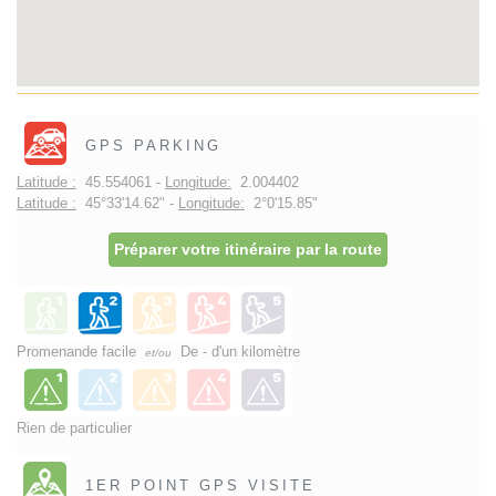
GPS PARKING
Latitude :
45.554061 -
Longitude:
2.004402
Latitude :
45°33'14.62" -
Longitude:
2°0'15.85"
Préparer votre itinéraire par la route
Promenande facile
De - d'un kilomètre
et/ou
Rien de particulier
1ER POINT GPS VISITE