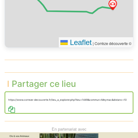
Leaflet
|
Corrèze découverte ©
Partager ce lieu
https://www.correze-decouverte.fr/lieu_a_explorer.php?lieu=1449&commun=Meymac&distanc=10
En partenariat avec