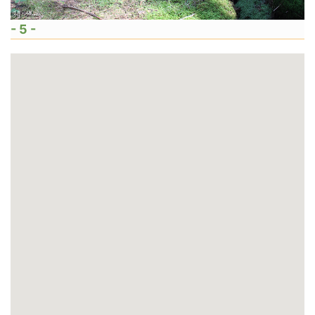
- 5 -