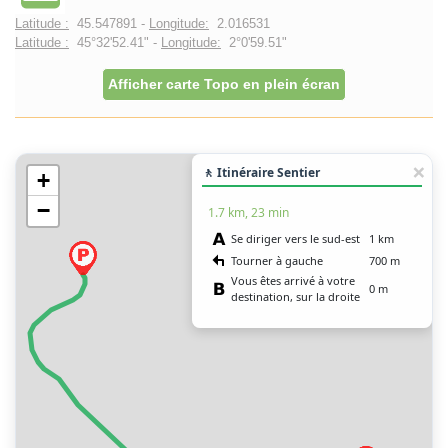
Latitude :
45.547891 -
Longitude:
2.016531
Latitude :
45°32'52.41" -
Longitude:
2°0'59.51"
Afficher carte Topo en plein écran
🚶 Itinéraire Sentier
+
−
1.7 km, 23 min
Se diriger vers le sud-est
1 km
Tourner à gauche
700 m
Vous êtes arrivé à votre
0 m
destination, sur la droite