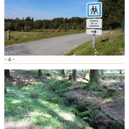
- 4 -