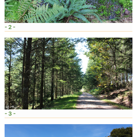
- 2 -
- 3 -