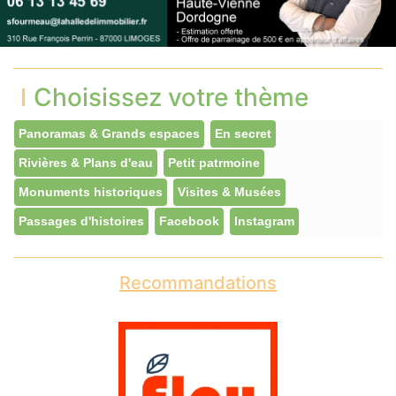
Choisissez votre thème
Panoramas & Grands espaces
En secret
Rivières & Plans d'eau
Petit patrmoine
Monuments historiques
Visites & Musées
Passages d'histoires
Facebook
Instagram
Recommandations