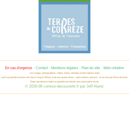
-
-
-
-
En cas d'urgence
Contact
Mentions légales
Plan du site
Web création
Les images, photographies, vidéos, textes, données et descriptions audio
sont la propriété exclusive de Jean-François Allanic et de ses ayants-droits - sauf mention contraire - et ne sont pas libres de droits.
Toute reproduction totale ou partielle est interdit sans autorisation écrite.
© 2026-08 correze-decouverte.fr par Jeff Alanic