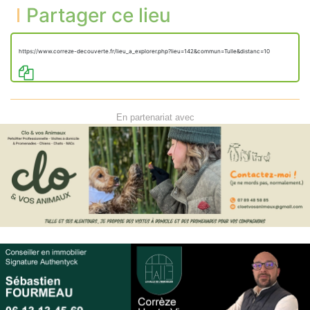
Partager ce lieu
Tourner à droite sur la
15 m
place Gambetta
Tourner à gauche pour
rester sur la place
25 m
https://www.correze-decouverte.fr/lieu_a_explorer.php?lieu=142&commun=Tulle&distanc=10
Gambetta
Vous êtes arrivé à votre
0 m
destination, droit devant
En partenariat avec