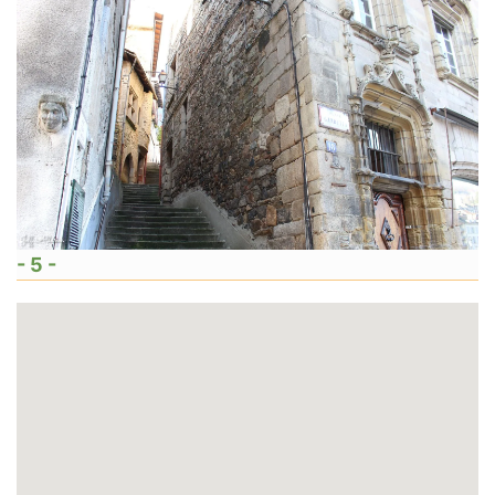
- 5 -