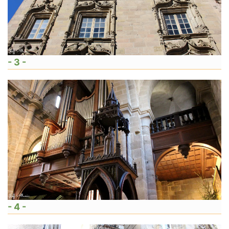
- 3 -
- 4 -