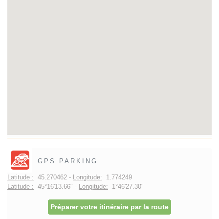
GPS PARKING
Latitude :
45.270462 -
Longitude:
1.774249
Latitude :
45°16'13.66" -
Longitude:
1°46'27.30"
Préparer votre itinéraire par la route