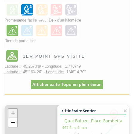
Promenande facile
De - d'un kilomètre
et/ou
Rien de particulier
1ER POINT GPS VISITE
Latitude :
45.267849 -
Longitude:
1.770749
Latitude :
45°16'4.26" -
Longitude:
1°46'14.70"
Afficher carte Topo en plein écran
🚶 Itinéraire Sentier
+
Quai Baluze, Place Gambetta
−
467.6 m, 6 min