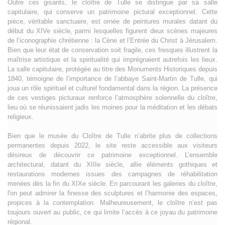
Outre ces gisants, le cloître de Tulle se distingue par sa salle
capitulaire, qui conserve un patrimoine pictural exceptionnel. Cette
pièce, véritable sanctuaire, est ornée de peintures murales datant du
début du XIVe siècle, parmi lesquelles figurent deux scènes majeures
de l’iconographie chrétienne : la Cène et l’Entrée du Christ à Jérusalem.
Bien que leur état de conservation soit fragile, ces fresques illustrent la
maîtrise artistique et la spiritualité qui imprégnaient autrefois les lieux.
La salle capitulaire, protégée au titre des Monuments Historiques depuis
1840, témoigne de l’importance de l’abbaye Saint-Martin de Tulle, qui
joua un rôle spirituel et culturel fondamental dans la région. La présence
de ces vestiges picturaux renforce l’atmosphère solennelle du cloître,
lieu où se réunissaient jadis les moines pour la méditation et les débats
religieux.
Bien que le musée du Cloître de Tulle n’abrite plus de collections
permanentes depuis 2022, le site reste accessible aux visiteurs
désireux de découvrir ce patrimoine exceptionnel. L’ensemble
architectural, datant du XIIIe siècle, allie éléments gothiques et
restaurations modernes issues des campagnes de réhabilitation
menées dès la fin du XIXe siècle. En parcourant les galeries du cloître,
l'on peut admirer la finesse des sculptures et l’harmonie des espaces,
propices à la contemplation. Malheureusement, le cloître n’est pas
toujours ouvert au public, ce qui limite l’accès à ce joyau du patrimoine
régional.