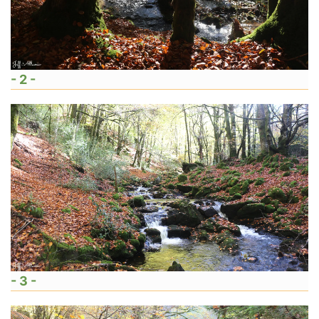
- 2 -
- 3 -