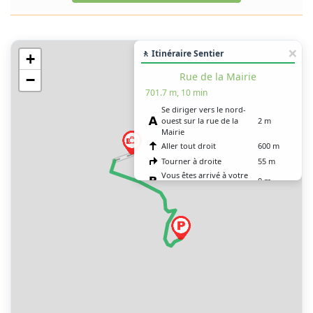
🚶 Itinéraire Sentier
+
Rue de la Mairie
−
701.7 m, 10 min
Se diriger vers le nord-
ouest sur la rue de la
2 m
Mairie
Aller tout droit
600 m
Tourner à droite
55 m
Vous êtes arrivé à votre
0 m
destination, sur la droite