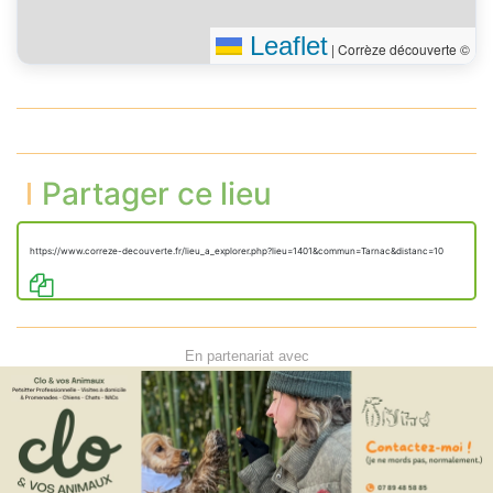
Leaflet
|
Corrèze découverte ©
Partager ce lieu
https://www.correze-decouverte.fr/lieu_a_explorer.php?lieu=1401&commun=Tarnac&distanc=10
En partenariat avec