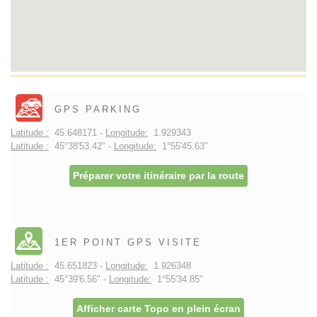
GPS PARKING
Latitude :
45.648171 -
Longitude:
1.929343
Latitude :
45°38'53.42" -
Longitude:
1°55'45.63"
Préparer votre itinéraire par la route
1ER POINT GPS VISITE
Latitude :
45.651823 -
Longitude:
1.926348
Latitude :
45°39'6.56" -
Longitude:
1°55'34.85"
Afficher carte Topo en plein écran