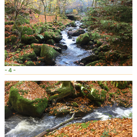
- 4 -