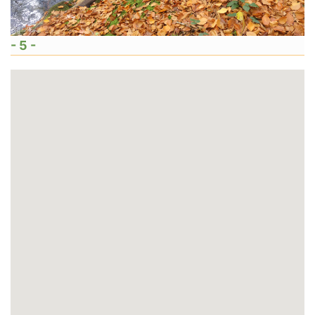
- 5 -