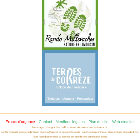
-
-
-
-
En cas d'urgence
Contact
Mentions légales
Plan du site
Web création
Les images, photographies, vidéos, textes, données et descriptions audio
sont la propriété exclusive de Jean-François Allanic et de ses ayants-droits - sauf mention contraire - et ne sont pas libres de droits.
Toute reproduction totale ou partielle est interdit sans autorisation écrite.