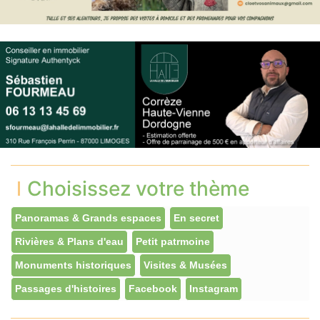
Choisissez votre thème
Panoramas & Grands espaces
En secret
Rivières & Plans d'eau
Petit patrmoine
Monuments historiques
Visites & Musées
Passages d'histoires
Facebook
Instagram