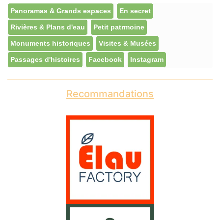
Panoramas & Grands espaces
En secret
Rivières & Plans d'eau
Petit patrmoine
Monuments historiques
Visites & Musées
Passages d'histoires
Facebook
Instagram
Recommandations