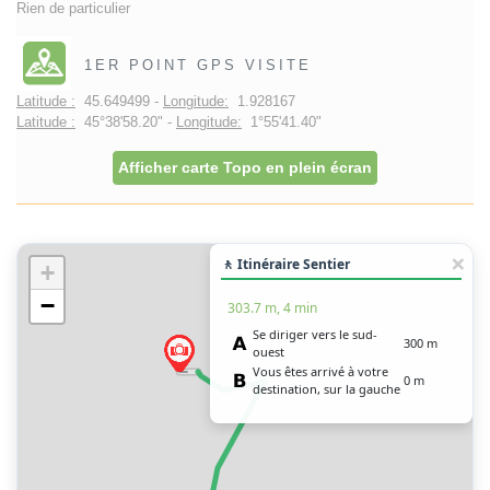
Rien de particulier
1ER POINT GPS VISITE
Latitude :
45.649499 -
Longitude:
1.928167
Latitude :
45°38'58.20" -
Longitude:
1°55'41.40"
Afficher carte Topo en plein écran
🚶 Itinéraire Sentier
+
−
303.7 m, 4 min
Se diriger vers le sud-
300 m
ouest
Vous êtes arrivé à votre
0 m
destination, sur la gauche