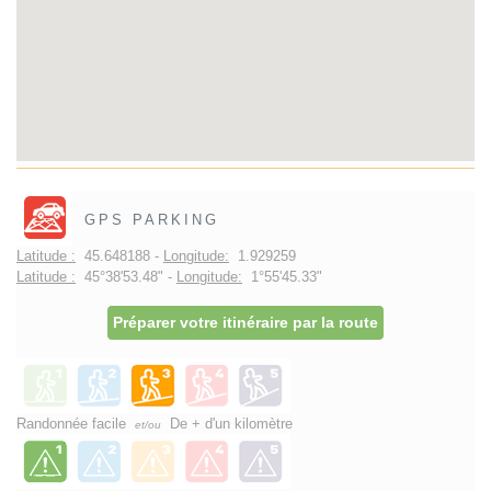
GPS PARKING
Latitude :
45.648188 -
Longitude:
1.929259
Latitude :
45°38'53.48" -
Longitude:
1°55'45.33"
Préparer votre itinéraire par la route
Randonnée facile
De + d'un kilomètre
et/ou