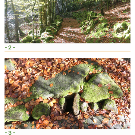
- 2 -
- 3 -