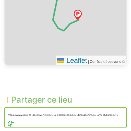
Leaflet
|
Corrèze découverte ©
Partager ce lieu
https://www.correze-decouverte.fr/lieu_a_explorer.php?lieu=1399&commun=Tarnac&distanc=10