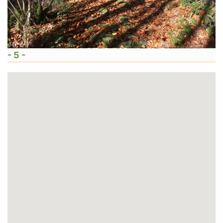
- 5 -