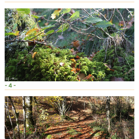
- 4 -