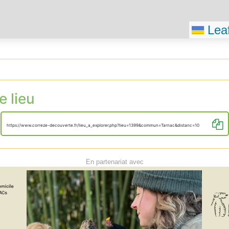
Leaf
e lieu
https://www.correze-decouverte.fr/lieu_a_explorer.php?lieu=1399&commun=Tarnac&distanc=10
En partenariat avec