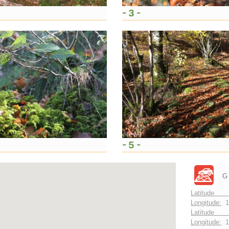
- 3 -
- 5 -
G
Latitude 
Longitude:
1
Latitude 
Longitude:
1°