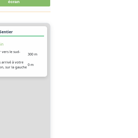
écran
 Sentier
in
r vers le sud-
300 m
 arrivé à votre
0 m
on, sur la gauche