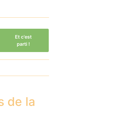
Et c'est
parti !
s de la