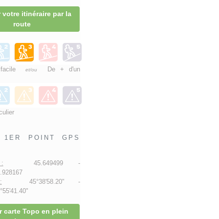
 votre itinéraire par la
route
 facile
De + d'un
et/ou
culier
1ER POINT GPS
:
45.649499 -
.928167
:
45°38'58.20" -
55'41.40"
r carte Topo en plein