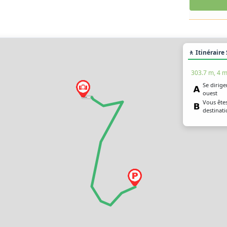
🚶 Itinéraire
303.7 m, 4 m
Se dirige
ouest
Vous êtes
destinati