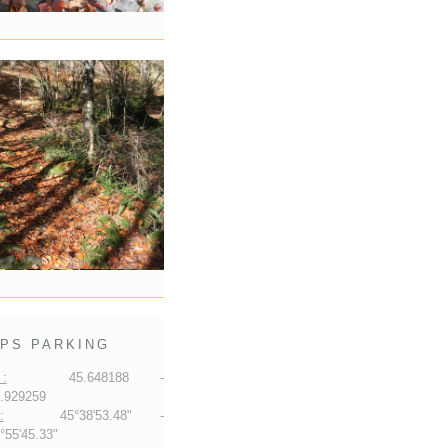
PS PARKING
:
45.648188 -
.929259
:
45°38'53.48" -
55'45.33"