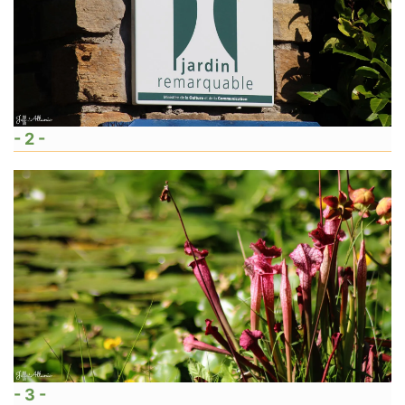
- 2 -
- 3 -