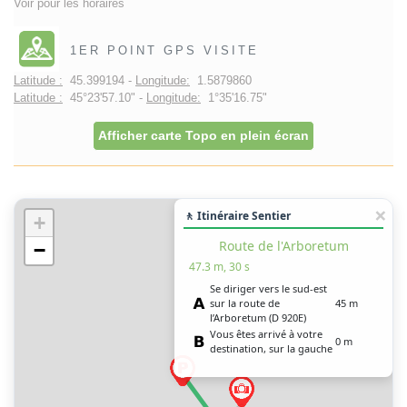
Voir pour les horaires
1ER POINT GPS VISITE
Latitude :
45.399194 -
Longitude:
1.5879860
Latitude :
45°23'57.10" -
Longitude:
1°35'16.75"
Afficher carte Topo en plein écran
🚶 Itinéraire Sentier
+
Route de l'Arboretum
−
47.3 m, 30 s
Se diriger vers le sud-est
sur la route de
45 m
l’Arboretum (D 920E)
Vous êtes arrivé à votre
0 m
destination, sur la gauche