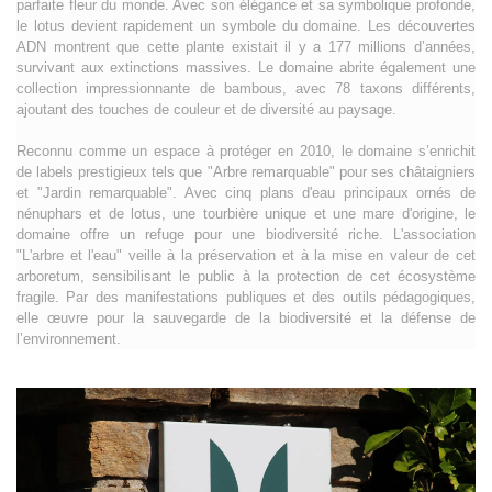
parfaite fleur du monde. Avec son élégance et sa symbolique profonde,
le lotus devient rapidement un symbole du domaine. Les découvertes
ADN montrent que cette plante existait il y a 177 millions d’années,
survivant aux extinctions massives. Le domaine abrite également une
collection impressionnante de bambous, avec 78 taxons différents,
ajoutant des touches de couleur et de diversité au paysage.
Reconnu comme un espace à protéger en 2010, le domaine s’enrichit
de labels prestigieux tels que "Arbre remarquable" pour ses châtaigniers
et "Jardin remarquable". Avec cinq plans d'eau principaux ornés de
nénuphars et de lotus, une tourbière unique et une mare d'origine, le
domaine offre un refuge pour une biodiversité riche. L'association
"L'arbre et l'eau" veille à la préservation et à la mise en valeur de cet
arboretum, sensibilisant le public à la protection de cet écosystème
fragile. Par des manifestations publiques et des outils pédagogiques,
elle œuvre pour la sauvegarde de la biodiversité et la défense de
l’environnement.