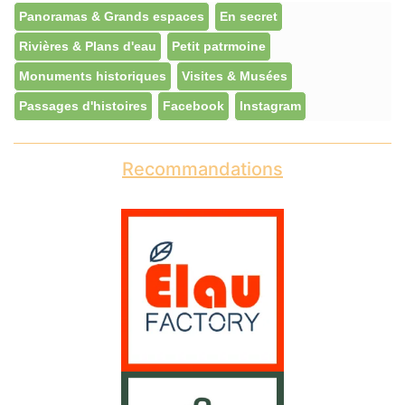
Panoramas & Grands espaces
En secret
Rivières & Plans d'eau
Petit patrmoine
Monuments historiques
Visites & Musées
Passages d'histoires
Facebook
Instagram
Recommandations