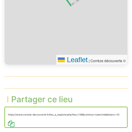
Leaflet
|
Corrèze découverte ©
Partager ce lieu
https://www.correze-decouverte.fr/lieu_a_explorer.php?lieu=138&commun=Uzerche&distanc=10