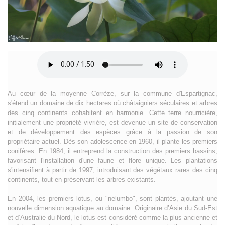
Au cœur de la moyenne Corrèze, sur la commune d'Espartignac,
s'étend un domaine de dix hectares où châtaigniers séculaires et arbres
des cinq continents cohabitent en harmonie. Cette terre nourricière,
initialement une propriété vivrière, est devenue un site de conservation
et de développement des espèces grâce à la passion de son
propriétaire actuel. Dès son adolescence en 1960, il plante les premiers
conifères. En 1984, il entreprend la construction des premiers bassins,
favorisant l'installation d'une faune et flore unique. Les plantations
s'intensifient à partir de 1997, introduisant des végétaux rares des cinq
continents, tout en préservant les arbres existants.
En 2004, les premiers lotus, ou "nelumbo", sont plantés, ajoutant une
nouvelle dimension aquatique au domaine. Originaire d’Asie du Sud-Est
et d’Australie du Nord, le lotus est considéré comme la plus ancienne et