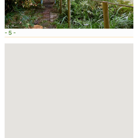
- 5 -