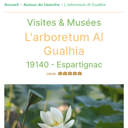
Accueil
Autour de Uzerche
L'arboretum Al Gualhia
>
>
Visites & Musées
L'arboretum Al
Gualhia
19140 - Espartignac
CD138 -