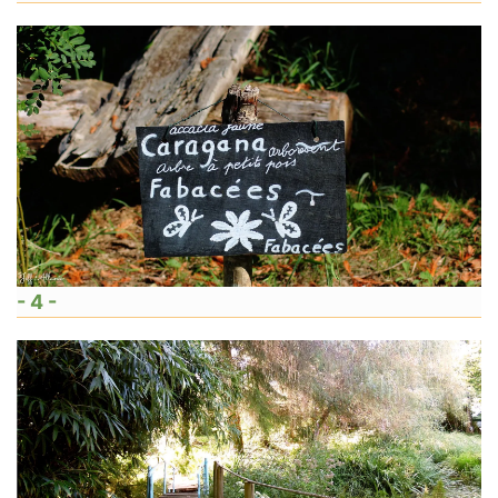
- 4 -