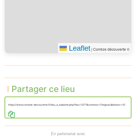
Leaflet
|
Corrèze découverte ©
Partager ce lieu
https://www.correze-decouverte.fr/lieu_a_explorer.php?lieu=1377&commun=Treignac&distanc=10
En partenariat avec