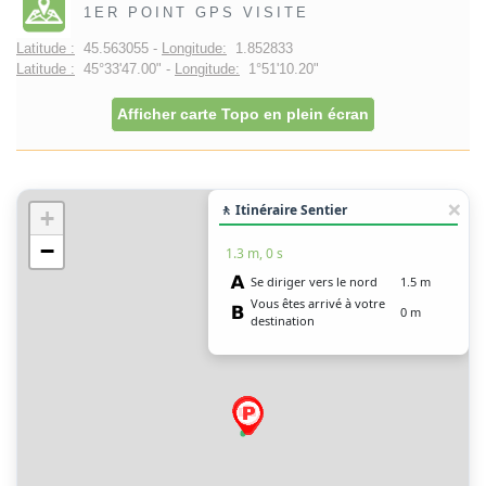
1ER POINT GPS VISITE
Latitude :
45.563055 -
Longitude:
1.852833
Latitude :
45°33'47.00" -
Longitude:
1°51'10.20"
Afficher carte Topo en plein écran
🚶 Itinéraire Sentier
+
−
1.3 m, 0 s
Se diriger vers le nord
1.5 m
Vous êtes arrivé à votre
0 m
destination