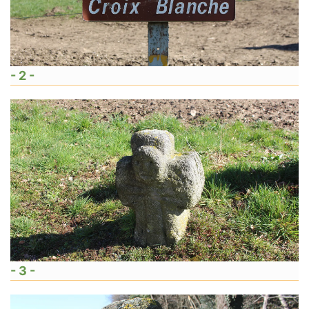
- 2 -
- 3 -