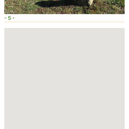
- 5 -