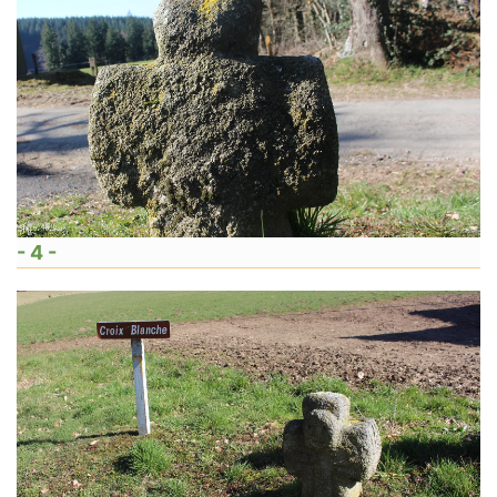
- 4 -