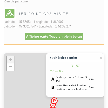
Rien de particulier
1ER POINT GPS VISITE
Latitude :
45.55654 -
Longitude:
1.860907
Latitude :
45°33'23.54" -
Longitude:
1°51'39.27"
Afficher carte Topo en plein écran
🚶 Itinéraire Sentier
+
D 157
−
2.0 m, 0 s
Se diriger vers l’est sur D
2 m
157
Vous êtes arrivé à votre
0 m
destination, sur la droite