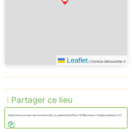
Leaflet
|
Corrèze découverte ©
Partager ce lieu
https://www.correze-decouverte.fr/lieu_a_explorer.php?lieu=1376&commun=Treignac&distanc=10