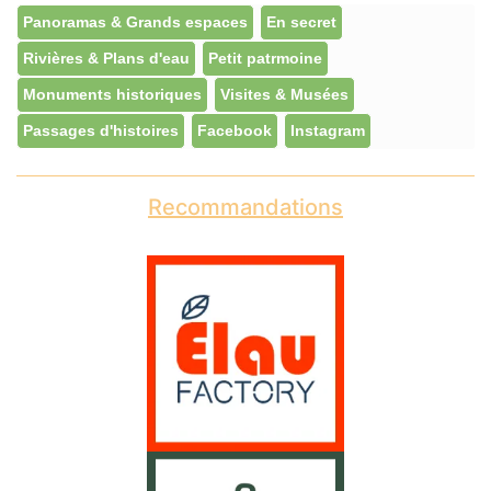
Panoramas & Grands espaces
En secret
Rivières & Plans d'eau
Petit patrmoine
Monuments historiques
Visites & Musées
Passages d'histoires
Facebook
Instagram
Recommandations