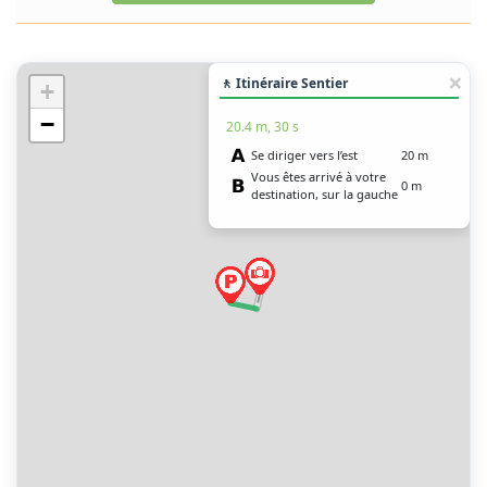
🚶 Itinéraire Sentier
+
−
20.4 m, 30 s
Se diriger vers l’est
20 m
Vous êtes arrivé à votre
0 m
destination, sur la gauche