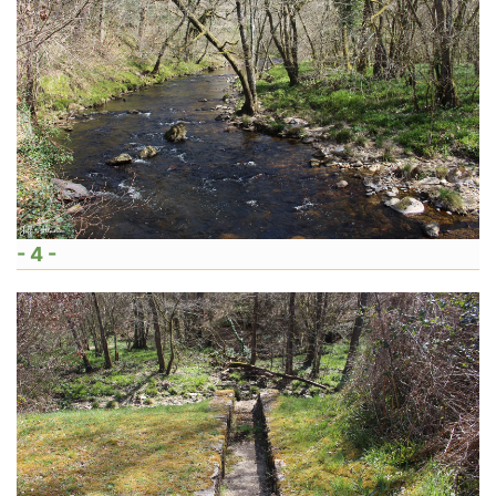
- 4 -