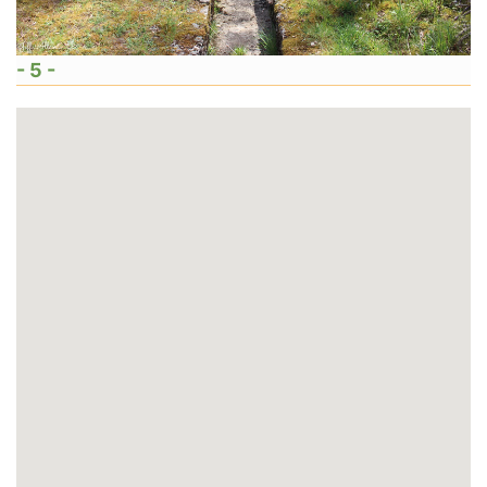
- 5 -