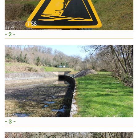
- 2 -
- 3 -