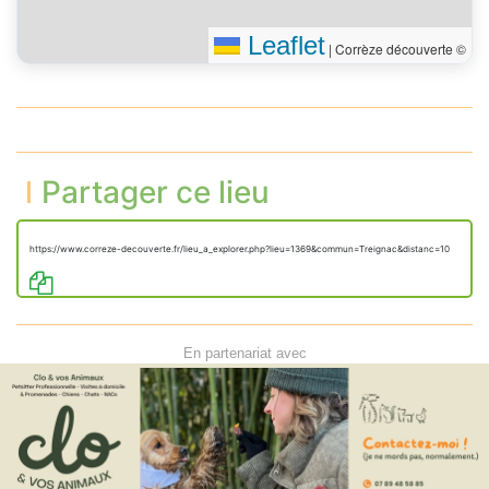
Leaflet
|
Corrèze découverte ©
Partager ce lieu
https://www.correze-decouverte.fr/lieu_a_explorer.php?lieu=1369&commun=Treignac&distanc=10
En partenariat avec