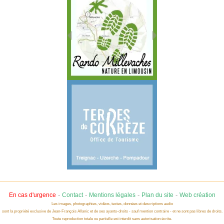
-
-
-
-
En cas d'urgence
Contact
Mentions légales
Plan du site
Web création
Les images, photographies, vidéos, textes, données et descriptions audio
sont la propriété exclusive de Jean-François Allanic et de ses ayants-droits - sauf mention contraire - et ne sont pas libres de droits.
Toute reproduction totale ou partielle est interdit sans autorisation écrite.