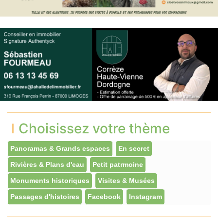
Choisissez votre thème
Panoramas & Grands espaces
En secret
Rivières & Plans d'eau
Petit patrmoine
Monuments historiques
Visites & Musées
Passages d'histoires
Facebook
Instagram