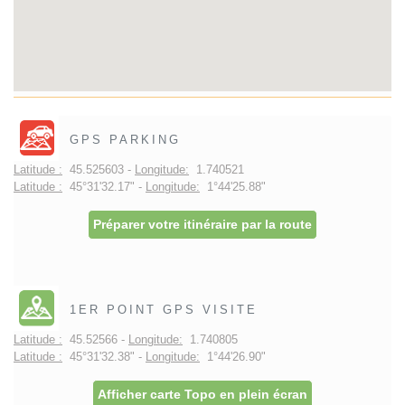
GPS PARKING
Latitude :
45.525603 -
Longitude:
1.740521
Latitude :
45°31'32.17" -
Longitude:
1°44'25.88"
Préparer votre itinéraire par la route
1ER POINT GPS VISITE
Latitude :
45.52566 -
Longitude:
1.740805
Latitude :
45°31'32.38" -
Longitude:
1°44'26.90"
Afficher carte Topo en plein écran