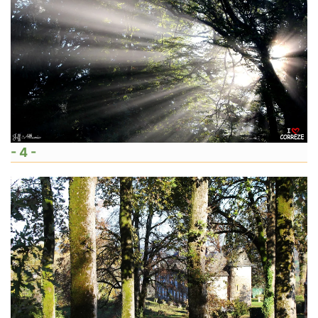
- 4 -