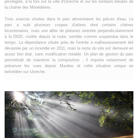
privilégiée, à la fois sur la ville d'Uzerche et sur les lointains bleutés de
la chaîne des Monédières.
Trois sources situées dans le parc alimentaient les pièces d'eau. Le
parc a subi plusieurs coupes d'arbres dont certains chénes
bicentenaires, mais une allée de platanes orientée perpendiculairement
à la D920, visible depuis la route, semble comme suspendue dans le
temps. La dépendance située près de l'entrée a malheureusement été
dévastée par un incendie en 2011, mais le reste du site est demeuré en
assez bon état, sans modification notable. Un plan de gestion du parc
permettrait de maintenir la composition ; il importe notamment de
préserver les vues depuis Maubec et cette situation unique en
belvédère sur Uzerche.