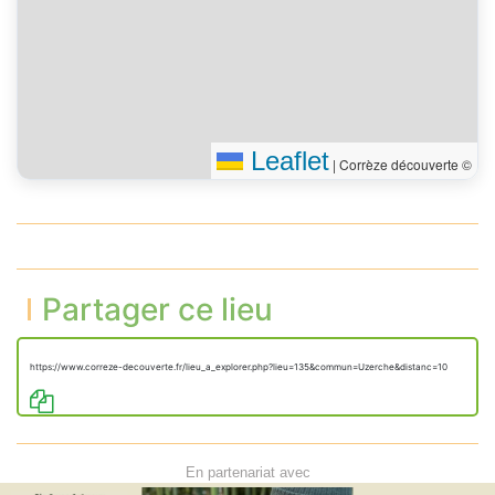
Leaflet
|
Corrèze découverte ©
Partager ce lieu
https://www.correze-decouverte.fr/lieu_a_explorer.php?lieu=135&commun=Uzerche&distanc=10
En partenariat avec