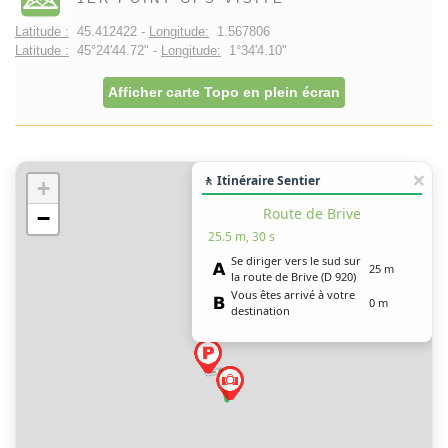
Latitude :
45.412422 -
Longitude:
1.567806
Latitude :
45°24'44.72" -
Longitude:
1°34'4.10"
Afficher carte Topo en plein écran
🚶 Itinéraire Sentier
+
Route de Brive
−
25.5 m, 30 s
Se diriger vers le sud sur
25 m
la route de Brive (D 920)
Vous êtes arrivé à votre
0 m
destination