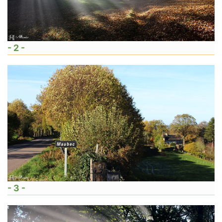
- 2 -
- 3 -