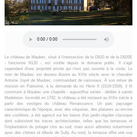
Le château de Maubec, situé à l'intersection de la D920 et de la D920E
- l'ancienne N120 -, est visible depuis le domaine public. Il s'agit
cependant d'une propriété privée qui n'est pas ouverte à la visite. Le
nom de Maubec est devenu illustre au XVIe siècle avec le chevalier
Antoine Joyet de Maubec, commandant de vaisseaux. À son retour de
mission en Palestine, à la demande du roi Henri II (1519-1559), il fit
construire à Maubec une chapelle - aujourd'hui ruinée - dédiée à sainte
Madeleine. Incendié en 1792, le château a été restauré au XIXe siècle à
partir des vestiges du château Renaissance. Un parc paysager
caractéristique de l'époque, avec des séquoias, des platanes ou encore
des conifères, a été agencé sur les bases d'un jardin régulier classique
dont subsistent les traces architecturées, telles que les terrasses et
l'implantation du potager clos au sud, mais aussi arborées notamment
avec des chénes et tilleuls de Sully. Au nord, la terrasse offre une vue