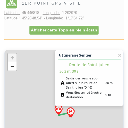
1ER POINT GPS VISITE
Latitude :
45.446818 -
Longitude:
1.292979
Latitude :
45°26'48.54" -
Longitude:
1°17'34.72"
Afficher carte Topo en plein écran
🚶 Itinéraire Sentier
+
Route de Saint-Julien
−
30.2 m, 30 s
Se diriger vers le sud-
ouest sur la route de
30 m
Saint-Julien (D 46)
Vous êtes arrivé à votre
0 m
destination