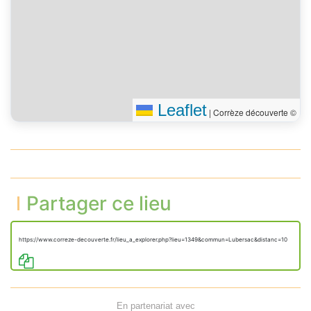
Leaflet
|
Corrèze découverte ©
Partager ce lieu
https://www.correze-decouverte.fr/lieu_a_explorer.php?lieu=1349&commun=Lubersac&distanc=10
En partenariat avec