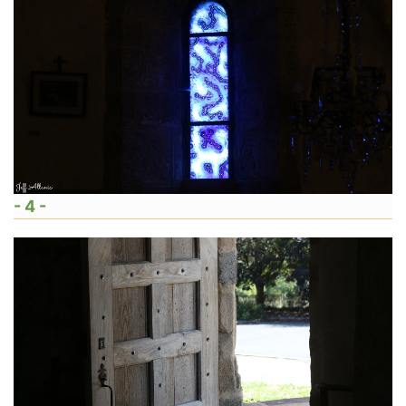
- 4 -