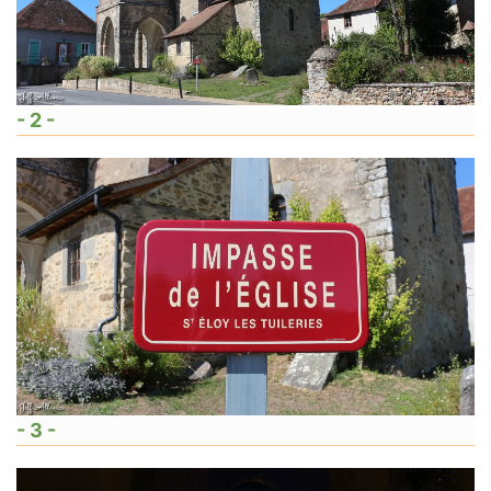
- 2 -
- 3 -