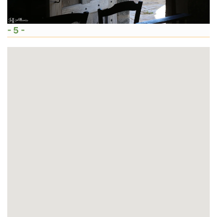
- 5 -