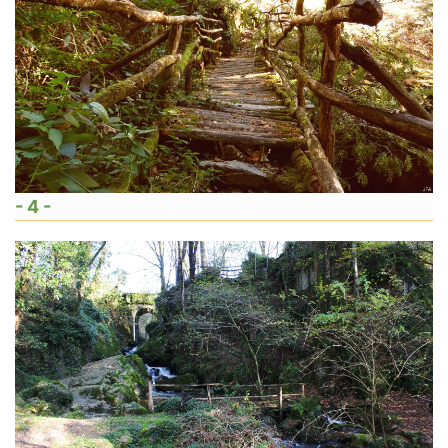
- 4 -