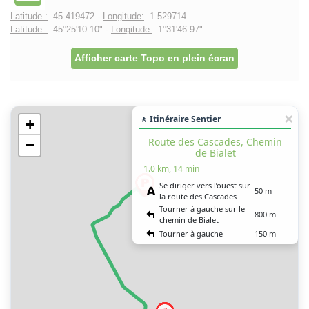
Latitude :
45.419472 -
Longitude:
1.529714
Latitude :
45°25'10.10" -
Longitude:
1°31'46.97"
Afficher carte Topo en plein écran
🚶 Itinéraire Sentier
+
Route des Cascades, Chemin
−
de Bialet
1.0 km, 14 min
Se diriger vers l’ouest sur
50 m
la route des Cascades
Tourner à gauche sur le
800 m
chemin de Bialet
Tourner à gauche
150 m
Vous êtes arrivé à votre
0 m
destination