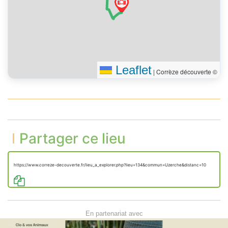
Leaflet
|
Corrèze découverte ©
Partager ce lieu
https://www.correze-decouverte.fr/lieu_a_explorer.php?lieu=134&commun=Uzerche&distanc=10
En partenariat avec