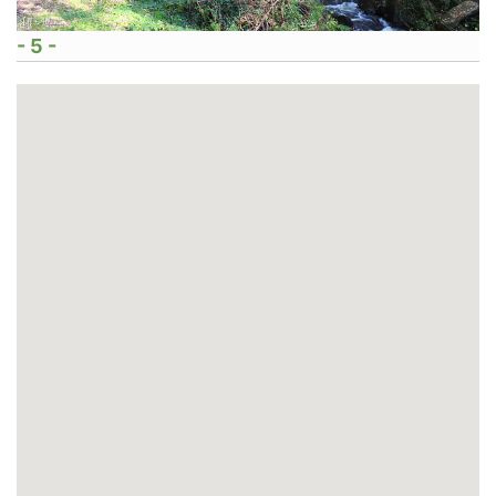
- 5 -