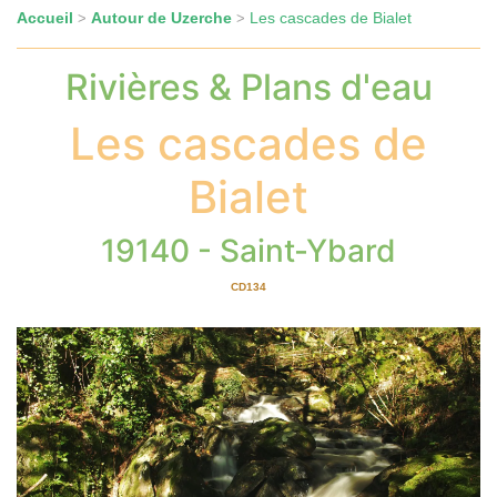
Accueil
Autour de Uzerche
Les cascades de Bialet
>
>
Rivières & Plans d'eau
Les cascades de
Bialet
19140 - Saint-Ybard
CD134