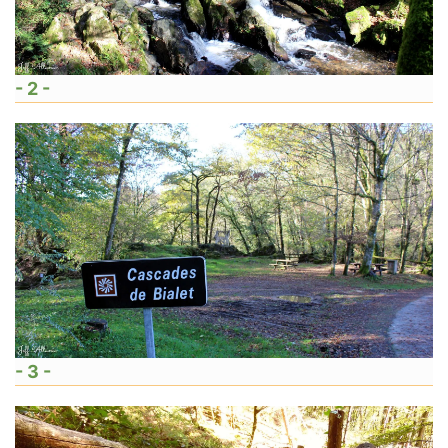
- 2 -
- 3 -