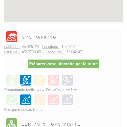
GPS PARKING
Latitude :
45.425124 -
Longitude:
1.528464
Latitude :
45°25'30.45" -
Longitude:
1°31'42.47"
Préparer votre itinéraire par la route
Promenande facile
De - d'un kilomètre
et/ou
Pas par mauvais temps
1ER POINT GPS VISITE