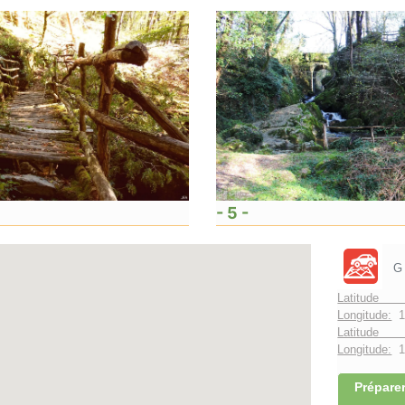
- 5 -
G
Latitude 
Longitude:
1
Latitude 
Longitude:
1°
Préparer