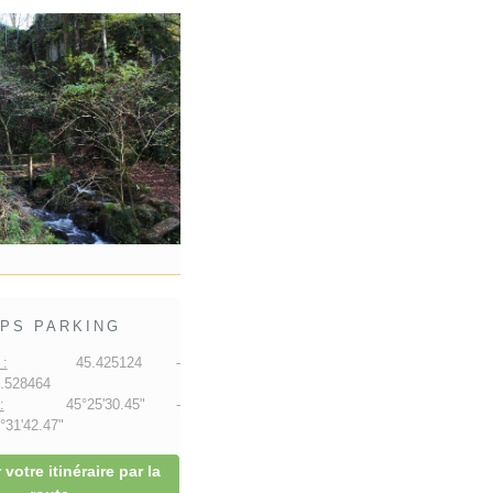
PS PARKING
:
45.425124 -
.528464
:
45°25'30.45" -
31'42.47"
 votre itinéraire par la