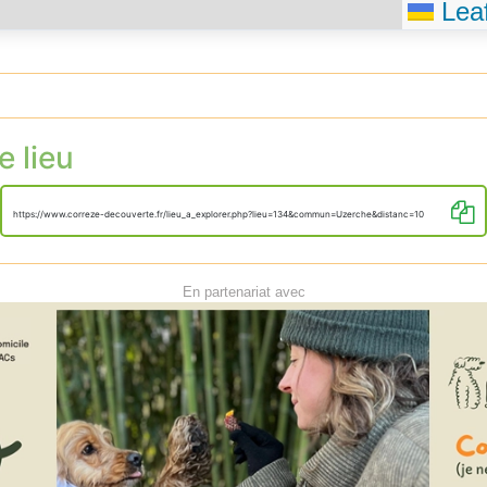
Leaf
e lieu
https://www.correze-decouverte.fr/lieu_a_explorer.php?lieu=134&commun=Uzerche&distanc=10
En partenariat avec