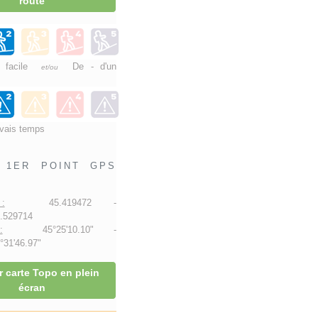
route
e facile
De - d'un
et/ou
vais temps
1ER POINT GPS
:
45.419472 -
.529714
:
45°25'10.10" -
31'46.97"
r carte Topo en plein
écran