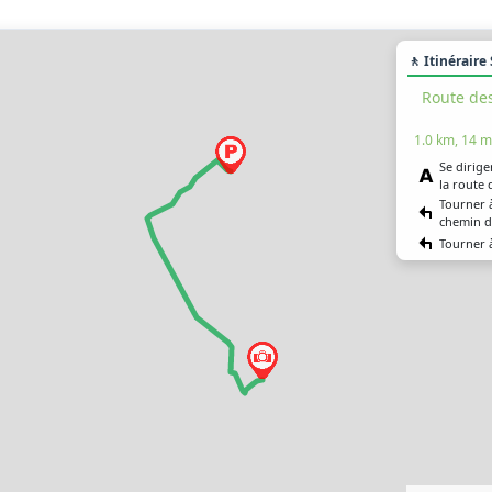
🚶 Itinéraire
Route de
1.0 km, 14 m
Se dirige
la route
Tourner 
chemin d
Tourner 
Vous êtes
destinat