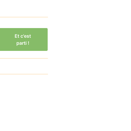
Et c'est
parti !