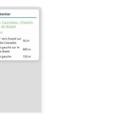
 Sentier
s Cascades, Chemin
de Bialet
in
r vers l’ouest sur
50 m
 des Cascades
à gauche sur le
800 m
e Bialet
à gauche
150 m
 arrivé à votre
0 m
ion