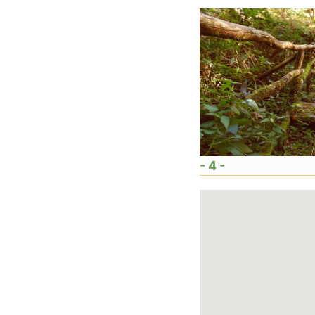
- 4 -