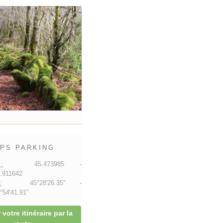
PS PARKING
:
45.473985 -
.911642
:
45°28'26.35" -
54'41.91"
 votre itinéraire par la