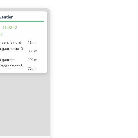
 Sentier
D 32E2
in
r vers le nord
15 m
à gauche sur D
350 m
à gauche
100 m
franchement à
70 m
 arrivé à votre
0 m
on, sur la gauche