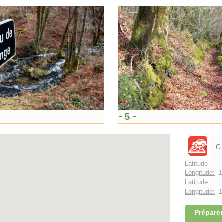
- 5 -
G
Latitude 
Longitude:
1
Latitude 
Longitude:
1°
Préparer