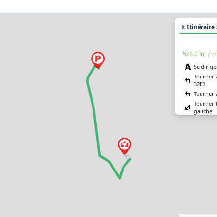
🚶 Itinéraire
521.0 m, 7 m
Se dirige
Tourner 
32E2
Tourner 
Tourner 
gauche
Vous êtes
destinati