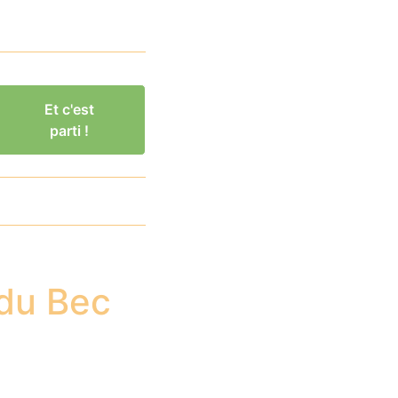
Et c'est
parti !
 du Bec