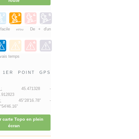
route
 facile
De + d'un
et/ou
vais temps
1ER POINT GPS
:
45.471328 -
.912823
:
45°28'16.78" -
54'46.16"
r carte Topo en plein
écran