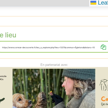
Leaf
e lieu
https://www.correze-decouverte.fr/lieu_a_explorer.php?lieu=1337&commun=Égletons&distanc=10
En partenariat avec