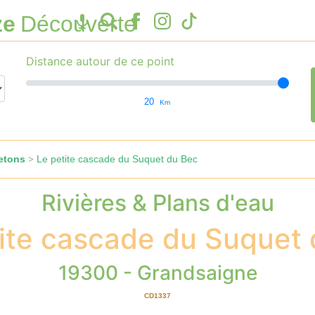
ze
Découverte
Distance autour de ce point
20
Km
etons
Le petite cascade du Suquet du Bec
>
Rivières & Plans d'eau
ite cascade du Suquet
19300 - Grandsaigne
CD1337