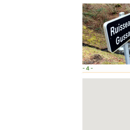
- 4 -