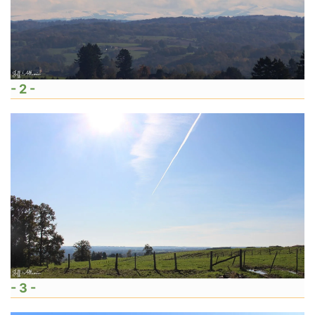
- 2 -
- 3 -