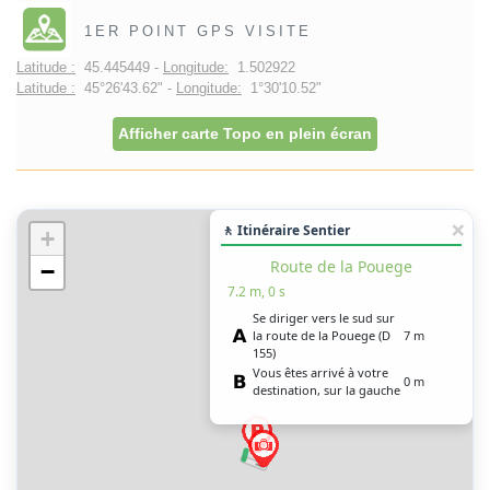
1ER POINT GPS VISITE
Latitude :
45.445449 -
Longitude:
1.502922
Latitude :
45°26'43.62" -
Longitude:
1°30'10.52"
Afficher carte Topo en plein écran
🚶 Itinéraire Sentier
+
Route de la Pouege
−
7.2 m, 0 s
Se diriger vers le sud sur
la route de la Pouege (D
7 m
155)
Vous êtes arrivé à votre
0 m
destination, sur la gauche