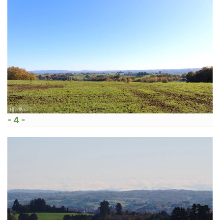
- 4 -