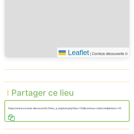
Leaflet
|
Corrèze découverte ©
Partager ce lieu
https://www.correze-decouverte.fr/lieu_a_explorer.php?lieu=133&commun=Uzerche&distanc=10