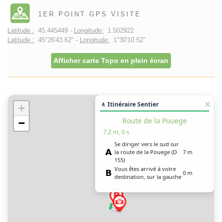
1ER POINT GPS VISITE
Latitude :
45.445449 -
Longitude:
1.502922
Latitude :
45°26'43.62" -
Longitude:
1°30'10.52"
Afficher carte Topo en plein écran
🚶 Itinéraire Sentier
+
Route de la Pouege
−
7.2 m, 0 s
Se diriger vers le sud sur
la route de la Pouege (D
7 m
155)
Vous êtes arrivé à votre
0 m
destination, sur la gauche