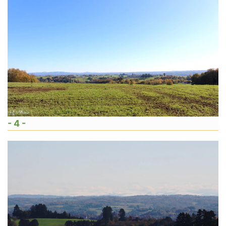
- 4 -