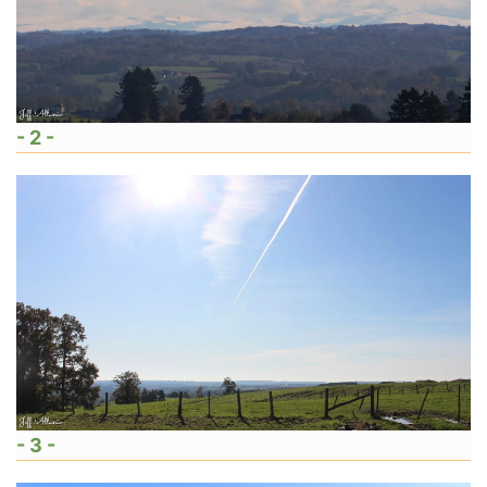
- 2 -
- 3 -