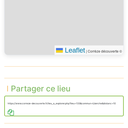
Leaflet
|
Corrèze découverte ©
Partager ce lieu
https://www.correze-decouverte.fr/lieu_a_explorer.php?lieu=133&commun=Uzerche&distanc=10