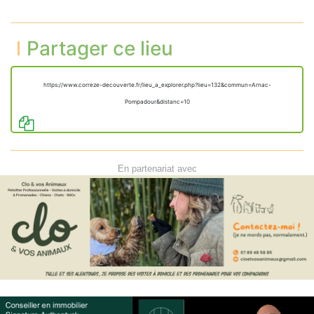
Partager ce lieu
https://www.correze-decouverte.fr/lieu_a_explorer.php?lieu=132&commun=Arnac-
Pompadour&distanc=10
En partenariat avec