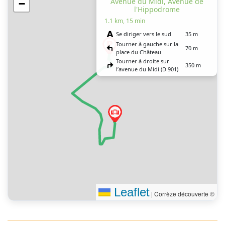
Avenue du Midi, Avenue de
−
l'Hippodrome
1.1 km, 15 min
Se diriger vers le sud
35 m
Tourner à gauche sur la
70 m
place du Château
Tourner à droite sur
350 m
l’avenue du Midi (D 901)
Tourner à gauche sur
450 m
l’avenue de l’Hippodrome
Tourner à gauche
200 m
Vous êtes arrivé à votre
0 m
destination
Leaflet
|
Corrèze découverte ©