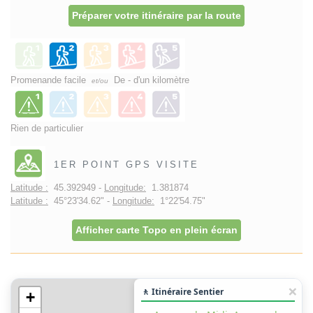
Préparer votre itinéraire par la route
Promenande facile
De - d'un kilomètre
et/ou
Rien de particulier
1ER POINT GPS VISITE
Latitude :
45.392949 -
Longitude:
1.381874
Latitude :
45°23'34.62" -
Longitude:
1°22'54.75"
Afficher carte Topo en plein écran
🚶 Itinéraire Sentier
+