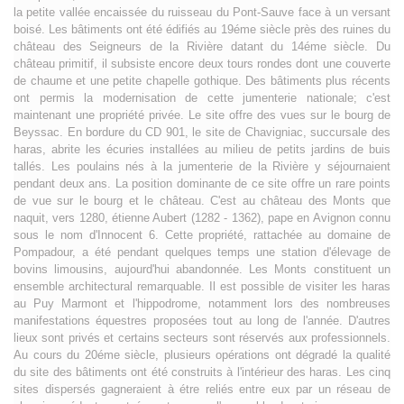
la petite vallée encaissée du ruisseau du Pont-Sauve face à un versant
boisé. Les bâtiments ont été édifiés au 19éme siècle près des ruines du
château des Seigneurs de la Rivière datant du 14éme siècle. Du
château primitif, il subsiste encore deux tours rondes dont une couverte
de chaume et une petite chapelle gothique. Des bâtiments plus récents
ont permis la modernisation de cette jumenterie nationale; c'est
maintenant une propriété privée. Le site offre des vues sur le bourg de
Beyssac. En bordure du CD 901, le site de Chavigniac, succursale des
haras, abrite les écuries installées au milieu de petits jardins de buis
tallés. Les poulains nés à la jumenterie de la Rivière y séjournaient
pendant deux ans. La position dominante de ce site offre un rare points
de vue sur le bourg et le château. C'est au château des Monts que
naquit, vers 1280, étienne Aubert (1282 - 1362), pape en Avignon connu
sous le nom d'Innocent 6. Cette propriété, rattachée au domaine de
Pompadour, a été pendant quelques temps une station d'élevage de
bovins limousins, aujourd'hui abandonnée. Les Monts constituent un
ensemble architectural remarquable. Il est possible de visiter les haras
au Puy Marmont et l'hippodrome, notamment lors des nombreuses
manifestations équestres proposées tout au long de l'année. D'autres
lieux sont privés et certains secteurs sont réservés aux professionnels.
Au cours du 20éme siècle, plusieurs opérations ont dégradé la qualité
du site des bâtiments ont été construits à l'intérieur des haras. Les cinq
sites dispersés gagneraient à étre reliés entre eux par un réseau de