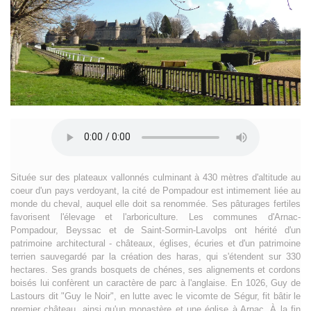
Située sur des plateaux vallonnés culminant à 430 mètres d'altitude au
coeur d'un pays verdoyant, la cité de Pompadour est intimement liée au
monde du cheval, auquel elle doit sa renommée. Ses pâturages fertiles
favorisent l'élevage et l'arboriculture. Les communes d'Arnac-
Pompadour, Beyssac et de Saint-Sormin-Lavolps ont hérité d'un
patrimoine architectural - châteaux, églises, écuries et d'un patrimoine
terrien sauvegardé par la création des haras, qui s'étendent sur 330
hectares. Ses grands bosquets de chénes, ses alignements et cordons
boisés lui confèrent un caractère de parc à l'anglaise. En 1026, Guy de
Lastours dit "Guy le Noir", en lutte avec le vicomte de Ségur, fit bâtir le
premier château, ainsi qu'un monastère et une église à Arnac. À la fin