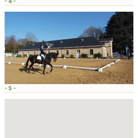
- 4 -
- 5 -