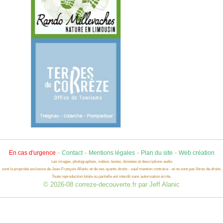
-
-
-
-
En cas d'urgence
Contact
Mentions légales
Plan du site
Web création
Les images, photographies, vidéos, textes, données et descriptions audio
sont la propriété exclusive de Jean-François Allanic et de ses ayants-droits - sauf mention contraire - et ne sont pas libres de droits.
Toute reproduction totale ou partielle est interdit sans autorisation écrite.
© 2026-08 correze-decouverte.fr par Jeff Alanic