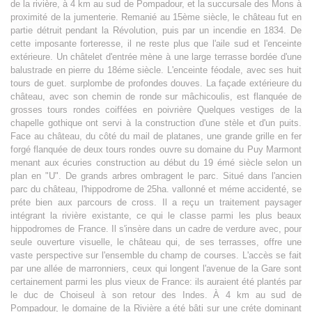
de la rivière, à 4 km au sud de Pompadour, et la succursale des Mons à
proximité de la jumenterie. Remanié au 15ème siècle, le château fut en
partie détruit pendant la Révolution, puis par un incendie en 1834. De
cette imposante forteresse, il ne reste plus que l'aile sud et l'enceinte
extérieure. Un châtelet d'entrée mène à une large terrasse bordée d'une
balustrade en pierre du 18éme siècle. L'enceinte féodale, avec ses huit
tours de guet. surplombe de profondes douves. La façade extérieure du
château, avec son chemin de ronde sur mâchicoulis, est flanquée de
grosses tours rondes coiffées en poivrière Quelques vestiges de la
chapelle gothique ont servi à la construction d'une stèle et d'un puits.
Face au château, du côté du mail de platanes, une grande grille en fer
forgé flanquée de deux tours rondes ouvre su domaine du Puy Marmont
menant aux écuries construction au début du 19 émé siècle selon un
plan en "U". De grands arbres ombragent le parc. Situé dans l'ancien
parc du château, l'hippodrome de 25ha. vallonné et méme accidenté, se
préte bien aux parcours de cross. Il a reçu un traitement paysager
intégrant la rivière existante, ce qui le classe parmi les plus beaux
hippodromes de France. Il s'insère dans un cadre de verdure avec, pour
seule ouverture visuelle, le château qui, de ses terrasses, offre une
vaste perspective sur l'ensemble du champ de courses. L'accès se fait
par une allée de marronniers, ceux qui longent l'avenue de la Gare sont
certainement parmi les plus vieux de France: ils auraient été plantés par
le duc de Choiseul à son retour des Indes. À 4 km au sud de
Pompadour, le domaine de la Rivière a été bâti sur une créte dominant