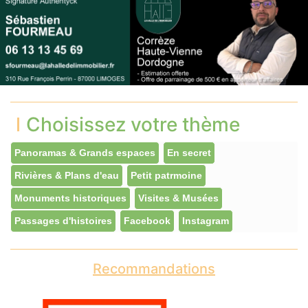
Choisissez votre thème
Panoramas & Grands espaces
En secret
Rivières & Plans d'eau
Petit patrmoine
Monuments historiques
Visites & Musées
Passages d'histoires
Facebook
Instagram
Recommandations