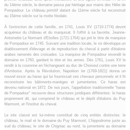
du 14éme siècle, le domaine passa par héritage aux mains des Hélie de
Pompadour. Le château primitif datant du 11éme siècle fut reconstruit
au 15éme siècle sur la motte féodale.
À l'extinction de cette famille, en 1741, Louis XV (1710-1774) devint
acquéreur du château et du marquisat. Il l'offrit à sa favorite, Jeanne-
Antoinette Le Normant d'Etiolles (1721-1764) qui prit le titre de marquise
de Pompadour en 1745. Suivant une tradition locale, le roi développa un
établissement d'élevage et de reproduction du cheval à partir d'étalons
arabes ramenés des croisades. La marquise de Pompadour revendit le
domaine en 1760, gardant le titre et les armes. Dès 1761, Louis XV le
rendit à la couronne en l'échangeant au duc de Choiseul contre une terre
d'Amboise. Après la Révolution, Napoléon Ier (1769-1821) donna un
nouvel essor au haras qui lui fournissait ses chevaux personnels et il fit
reconstruire les bâtiments-manèges et jumenteries. Ce haras est
devenu national en 1872. De nos jours, l'appellation traditionnelle "haras
de Pompadour" recouvre deux structures juridiques différentes: le haras
proprement dit, qui comprend le château et le dépôt d'étalons du Puy
Marmont, et l'Institut du cheval.
Le site classé est lui-méme constitué de cinq entités distinctes: le
château, le mail et le domaine du Puy Marmont; L'hippodrome juste au
sud du château; le site de Chigniac au nord, la jumenterie au domaine