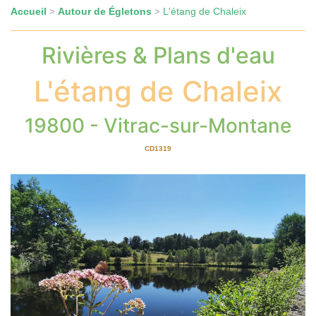
Accueil
Autour de Égletons
L'étang de Chaleix
>
>
Rivières & Plans d'eau
L'étang de Chaleix
19800 - Vitrac-sur-Montane
CD1319