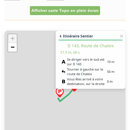
Afficher carte Topo en plein écran
🚶 Itinéraire Sentier
+
D 143, Route de Chaleix
−
57.5 m, 60 s
Se diriger vers le sud-est
10 m
sur D 143
Tourner à gauche sur la
50 m
route de Chaleix
Vous êtes arrivé à votre
0 m
destination, sur la droite