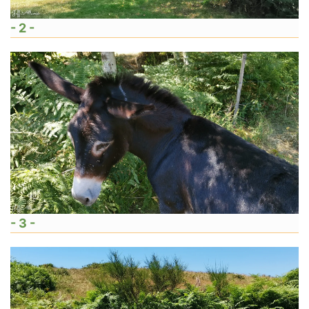
- 2 -
- 3 -