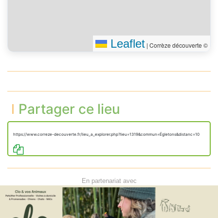
Leaflet
|
Corrèze découverte ©
Partager ce lieu
https://www.correze-decouverte.fr/lieu_a_explorer.php?lieu=1319&commun=Égletons&distanc=10
En partenariat avec