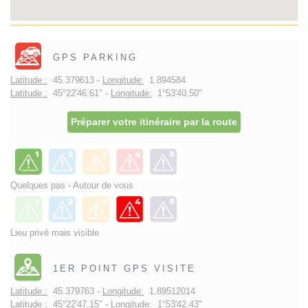
GPS PARKING
Latitude :
45.379613 -
Longitude:
1.894584
Latitude :
45°22'46.61" -
Longitude:
1°53'40.50"
Préparer votre itinéraire par la route
Quelques pas - Autour de vous
Lieu privé mais visible
1ER POINT GPS VISITE
Latitude :
45.379763 -
Longitude:
1.89512014
Latitude :
45°22'47.15" -
Longitude:
1°53'42.43"