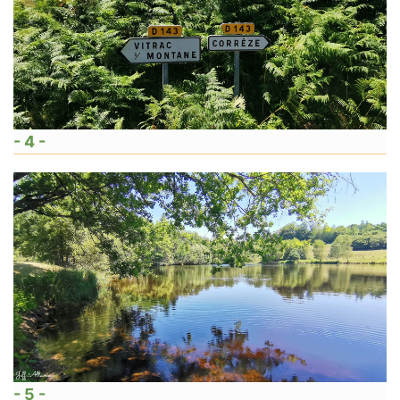
- 4 -
- 5 -