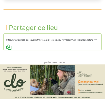
Partager ce lieu
https://www.correze-decouverte.fr/lieu_a_explorer.php?lieu=1302&commun=Treignac&distanc=10
En partenariat avec