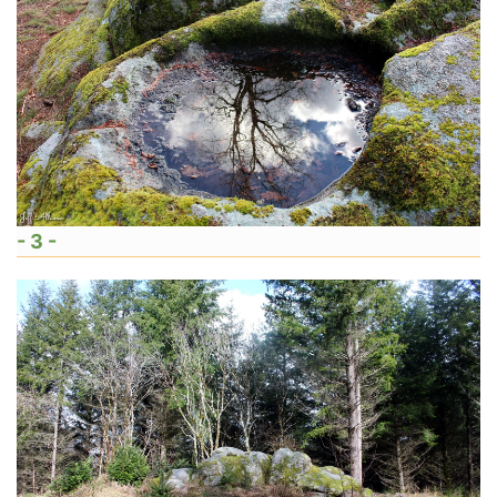
- 3 -