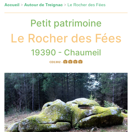
Accueil
Autour de Treignac
Le Rocher des Fées
>
>
Petit patrimoine
Le Rocher des Fées
19390 - Chaumeil
CD1302 -