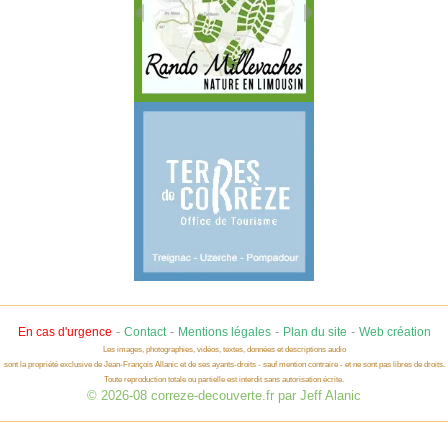
-
-
-
-
En cas d'urgence
Contact
Mentions légales
Plan du site
Web création
Les images, photographies, vidéos, textes, données et descriptions audio
sont la propriété exclusive de Jean-François Allanic et de ses ayants-droits - sauf mention contraire - et ne sont pas libres de droits.
Toute reproduction totale ou partielle est interdit sans autorisation écrite.
© 2026-08 correze-decouverte.fr par Jeff Alanic