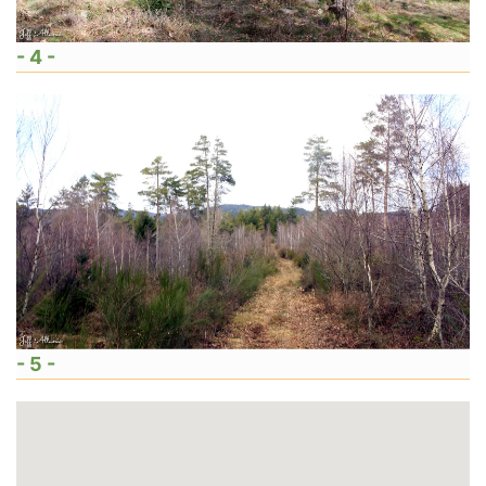
- 4 -
- 5 -