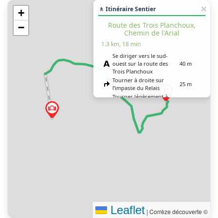
🚶 Itinéraire Sentier
+
Route des Trois Planchoux,
−
Chemin de l'Arial
1.3 km, 18 min
Se diriger vers le sud-
ouest sur la route des
40 m
Trois Planchoux
Tourner à droite sur
25 m
l’impasse du Relais
Tourner légèrement à
droite sur le chemin de
250 m
l’Arial
Tourner légèrement à
1 km
droite
Vous êtes arrivé à votre
0 m
destination
Leaflet
|
Corrèze découverte ©