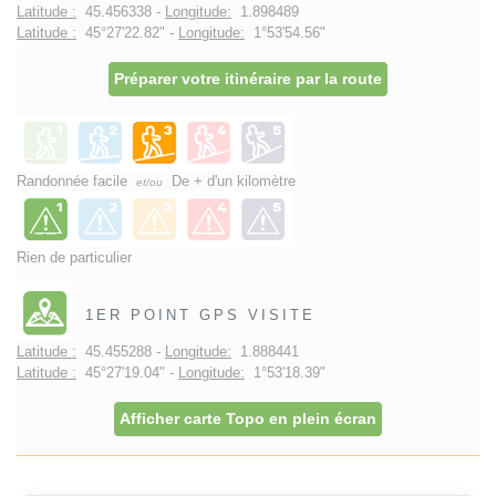
Latitude :
45.456338 -
Longitude:
1.898489
Latitude :
45°27'22.82" -
Longitude:
1°53'54.56"
Préparer votre itinéraire par la route
Randonnée facile
De + d'un kilomètre
et/ou
Rien de particulier
1ER POINT GPS VISITE
Latitude :
45.455288 -
Longitude:
1.888441
Latitude :
45°27'19.04" -
Longitude:
1°53'18.39"
Afficher carte Topo en plein écran