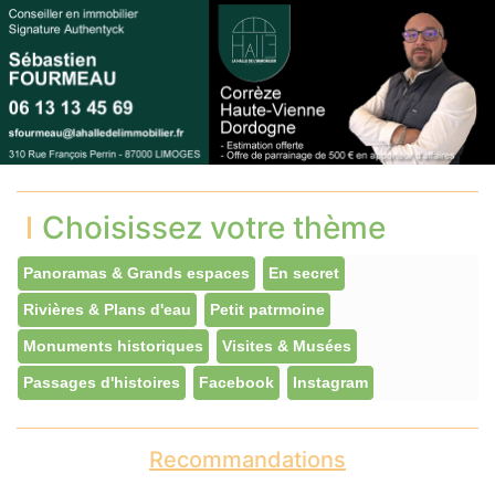
Choisissez votre thème
Panoramas & Grands espaces
En secret
Rivières & Plans d'eau
Petit patrmoine
Monuments historiques
Visites & Musées
Passages d'histoires
Facebook
Instagram
Recommandations