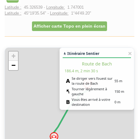
Latitude :
45.326539 -
Longitude:
1.747001
Latitude :
45°19'35.54" -
Longitude:
1°44'49.20"
Afficher carte Topo en plein écran
🚶 Itinéraire Sentier
+
Route de Bach
−
186.4 m, 2 min 30 s
Se diriger vers l’ouest sur
55 m
la route de Bach
Tourner légèrement à
150 m
gauche
Vous êtes arrivé à votre
0 m
destination