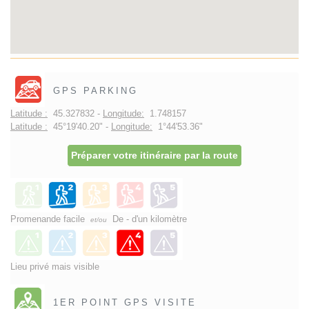
GPS PARKING
Latitude :
45.327832 -
Longitude:
1.748157
Latitude :
45°19'40.20" -
Longitude:
1°44'53.36"
Préparer votre itinéraire par la route
Promenande facile
De - d'un kilomètre
et/ou
Lieu privé mais visible
1ER POINT GPS VISITE