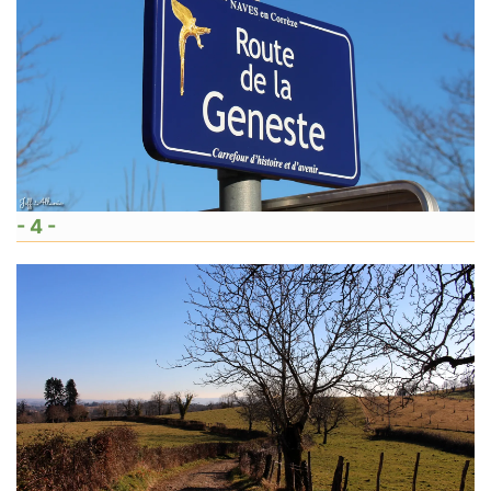
- 4 -