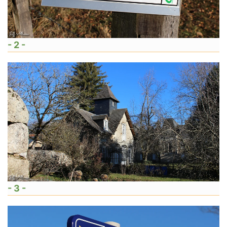
- 2 -
- 3 -