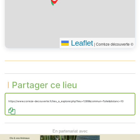
Leaflet
|
Corrèze découverte ©
Partager ce lieu
https://www.correze-decouverte.fr/lieu_a_explorer.php?lieu=1289&commun=Tulle&distanc=10
En partenariat avec