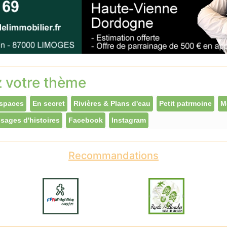
z votre thème
spaces
En secret
Rivières & Plans d'eau
Petit patrmoine
M
sages d'histoires
Facebook
Instagram
Recommandations