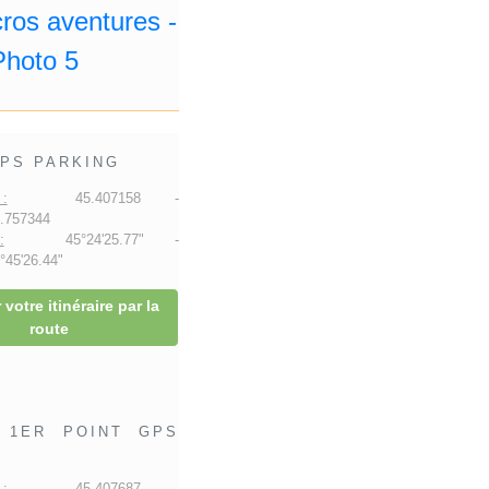
PS PARKING
:
45.407158 -
.757344
:
45°24'25.77" -
45'26.44"
 votre itinéraire par la
route
1ER POINT GPS
:
45.407687 -