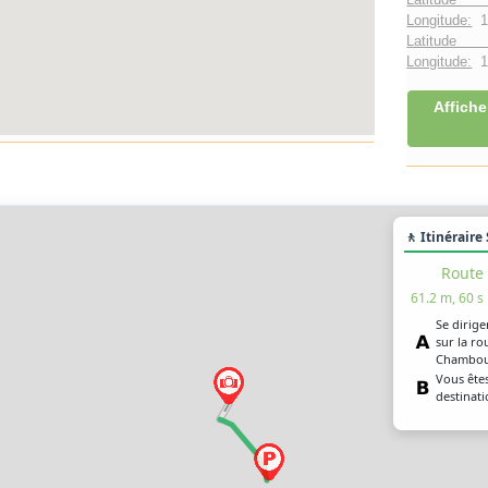
Longitude:
1
Latitude 
Longitude:
1°
Affiche
🚶 Itinéraire
Route
61.2 m, 60 s
Se dirige
sur la ro
Chamboul
Vous êtes
destinati