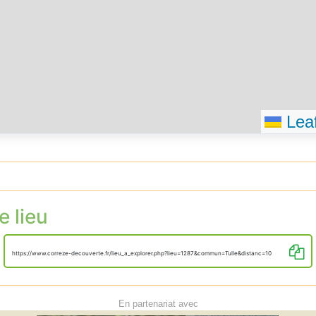
Leaf
e lieu
https://www.correze-decouverte.fr/lieu_a_explorer.php?lieu=1287&commun=Tulle&distanc=10
En partenariat avec