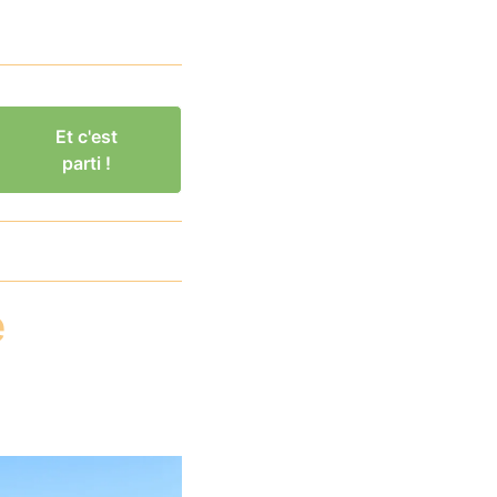
Et c'est
parti !
e