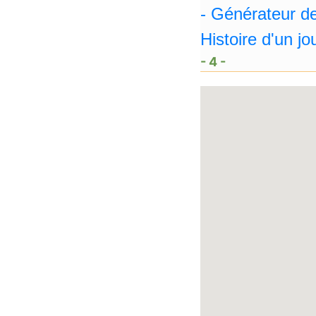
- 4 -