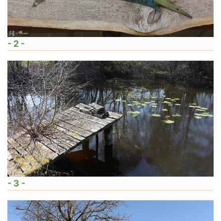
- 2 -
- 3 -