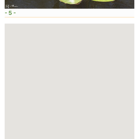
- 5 -