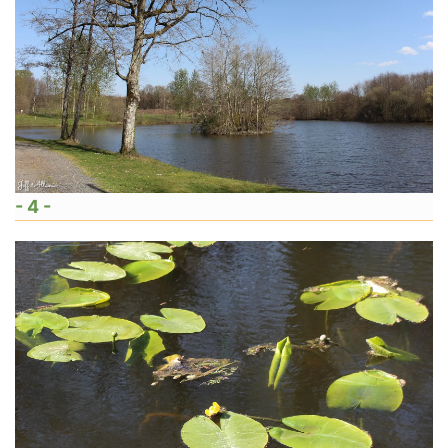
- 4 -