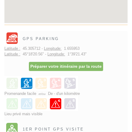
GPS PARKING
Latitude :
45.305712 -
Longitude:
1.655953
Latitude :
45°18'20.56" -
Longitude:
1°39'21.43"
Préparer votre itinéraire par la route
Promenande facile
De - d'un kilomètre
et/ou
Lieu privé mais visible
1ER POINT GPS VISITE