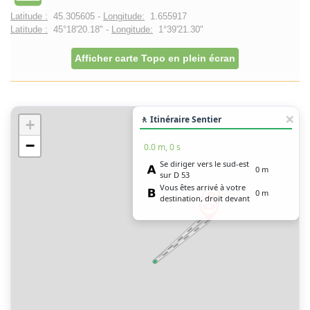
Latitude :
45.305605 -
Longitude:
1.655917
Latitude :
45°18'20.18" -
Longitude:
1°39'21.30"
Afficher carte Topo en plein écran
🚶 Itinéraire Sentier
+
−
0.0 m, 0 s
Se diriger vers le sud-est
0 m
sur D 53
Vous êtes arrivé à votre
0 m
destination, droit devant