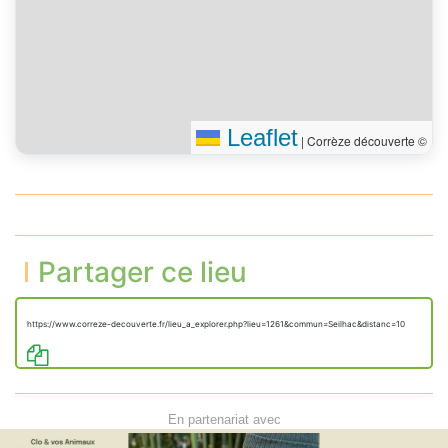
Leaflet
|
Corrèze découverte ©
Partager ce lieu
https://www.correze-decouverte.fr/lieu_a_explorer.php?lieu=1261&commun=Seilhac&distanc=10
En partenariat avec