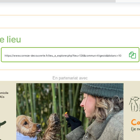
e lieu
https://www.correze-decouverte.fr/lieu_a_explorer.php?lieu=126&commun=Vigeois&distanc=10
En partenariat avec