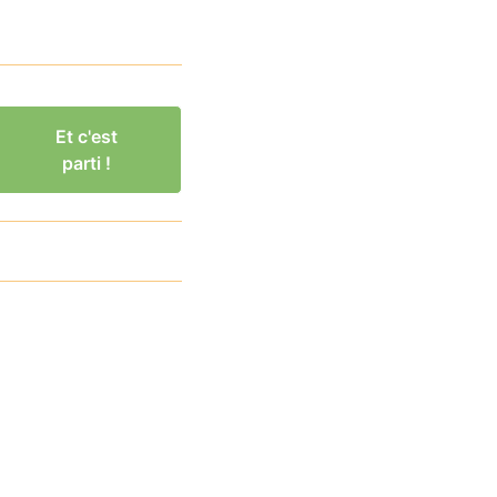
Et c'est
parti !