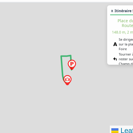
🚶 Itinéraire
Place d
Rout
148.0 m, 2 m
Se dirige
sur la p
Foire
Tourner 
rester su
Champ de
Tourner 
route de
3)
Tourner 
rue Centr
Vous êtes
destinati
Leaf