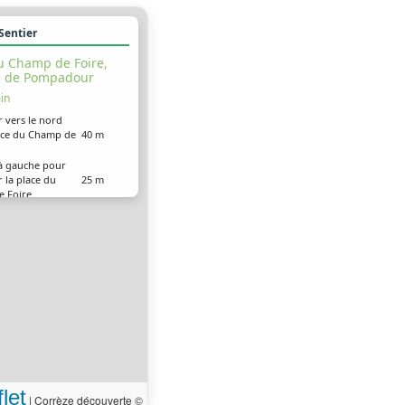
 Sentier
u Champ de Foire,
e de Pompadour
in
r vers le nord
lace du Champ de
40 m
à gauche pour
r la place du
25 m
 Foire
à gauche sur la
 Pompadour (D
70 m
à gauche sur la
8 m
ale (D 3)
 arrivé à votre
0 m
on, sur la droite
let
|
Corrèze découverte ©