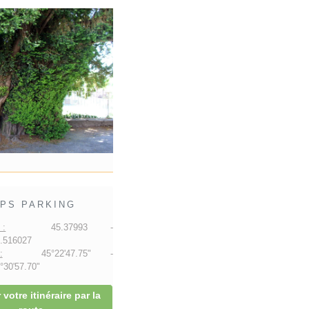
PS PARKING
 :
45.37993 -
.516027
:
45°22'47.75" -
30'57.70"
 votre itinéraire par la