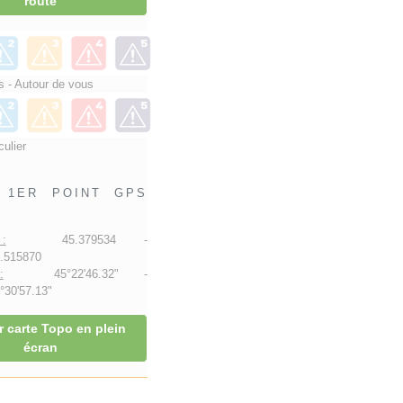
route
 - Autour de vous
culier
1ER POINT GPS
:
45.379534 -
.515870
:
45°22'46.32" -
30'57.13"
r carte Topo en plein
écran