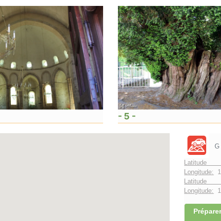
- 5 -
G
Latitude
Longitude:
1
Latitude 
Longitude:
1°
Préparer