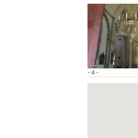
- 4 -