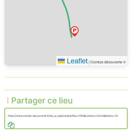
gauche
Vous êtes arrivé à votre
0 m
destination, sur la gauche
Leaflet
|
Corrèze découverte ©
Partager ce lieu
https://www.correze-decouverte.fr/lieu_a_explorer.php?lieu=1255&commun=Cornil&distanc=10