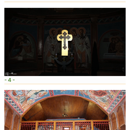
- 4 -