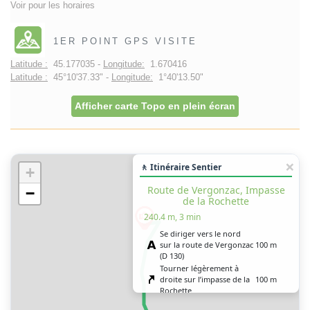
Voir pour les horaires
1ER POINT GPS VISITE
Latitude :
45.177035 -
Longitude:
1.670416
Latitude :
45°10'37.33" -
Longitude:
1°40'13.50"
Afficher carte Topo en plein écran
🚶 Itinéraire Sentier
+
Route de Vergonzac, Impasse
−
de la Rochette
240.4 m, 3 min
Se diriger vers le nord
sur la route de Vergonzac
100 m
(D 130)
Tourner légèrement à
droite sur l’impasse de la
100 m
Rochette
Tourner franchement à
20 m