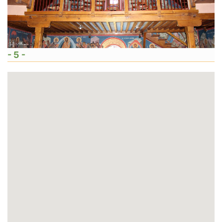
- 5 -