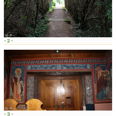
- 2 -
- 3 -