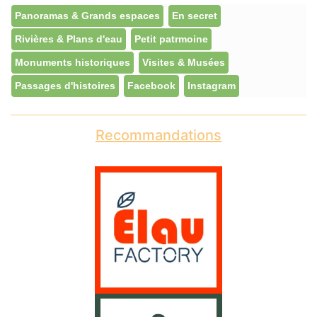
Panoramas & Grands espaces
En secret
Rivières & Plans d'eau
Petit patrmoine
Monuments historiques
Visites & Musées
Passages d'histoires
Facebook
Instagram
Recommandations