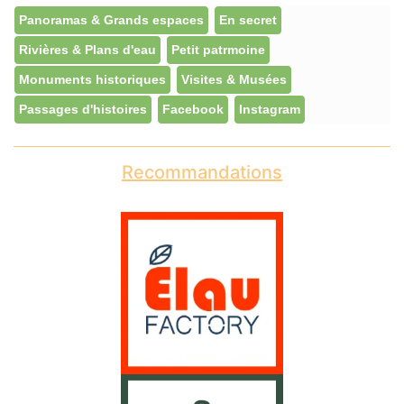
Panoramas & Grands espaces
En secret
Rivières & Plans d'eau
Petit patrmoine
Monuments historiques
Visites & Musées
Passages d'histoires
Facebook
Instagram
Recommandations