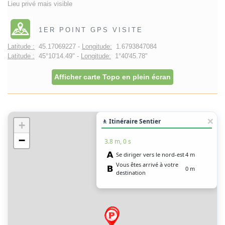
Lieu privé mais visible
1ER POINT GPS VISITE
Latitude :
45.17069227 -
Longitude:
1.6793847084
Latitude :
45°10'14.49" -
Longitude:
1°40'45.78"
Afficher carte Topo en plein écran
🚶 Itinéraire Sentier
+
−
3.8 m, 0 s
Se diriger vers le nord-est
4 m
Vous êtes arrivé à votre
0 m
destination