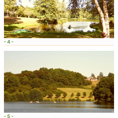
- 4 -
- 5 -