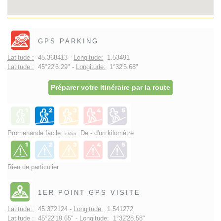
GPS PARKING
Latitude :
45.368413 -
Longitude:
1.53491
Latitude :
45°22'6.29" -
Longitude:
1°32'5.68"
Préparer votre itinéraire par la route
Promenande facile
De - d'un kilomètre
et/ou
Rien de particulier
1ER POINT GPS VISITE
Latitude :
45.372124 -
Longitude:
1.541272
Latitude :
45°22'19.65" -
Longitude:
1°32'28.58"