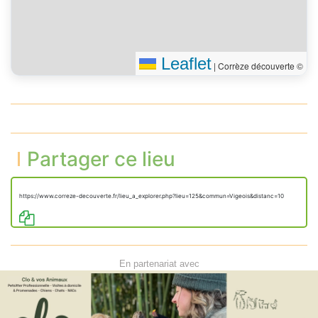
Leaflet
|
Corrèze découverte ©
Partager ce lieu
https://www.correze-decouverte.fr/lieu_a_explorer.php?lieu=125&commun=Vigeois&distanc=10
En partenariat avec