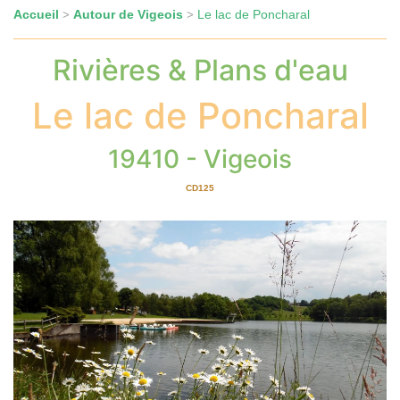
Accueil
Autour de Vigeois
Le lac de Poncharal
>
>
Rivières & Plans d'eau
Le lac de Poncharal
19410 - Vigeois
CD125