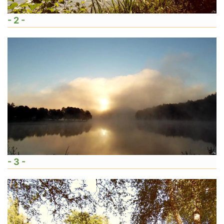
- 2 -
- 3 -