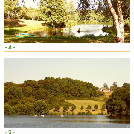
- 4 -
- 5 -