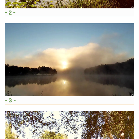
- 2 -
- 3 -