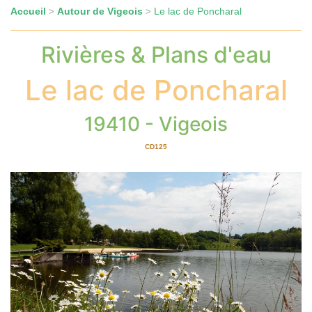
Accueil
Autour de Vigeois
Le lac de Poncharal
>
>
Rivières & Plans d'eau
Le lac de Poncharal
19410 - Vigeois
CD125