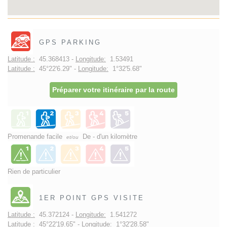
GPS PARKING
Latitude :
45.368413 -
Longitude:
1.53491
Latitude :
45°22'6.29" -
Longitude:
1°32'5.68"
Préparer votre itinéraire par la route
Promenande facile
De - d'un kilomètre
et/ou
Rien de particulier
1ER POINT GPS VISITE
Latitude :
45.372124 -
Longitude:
1.541272
Latitude :
45°22'19.65" -
Longitude:
1°32'28.58"