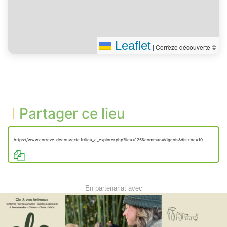
Leaflet
|
Corrèze découverte ©
Partager ce lieu
https://www.correze-decouverte.fr/lieu_a_explorer.php?lieu=125&commun=Vigeois&distanc=10
En partenariat avec