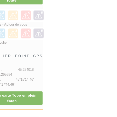
route
 - Autour de vous
culier
1ER POINT GPS
:
45.254018 -
.295684
:
45°15'14.46" -
17'44.46"
r carte Topo en plein
écran