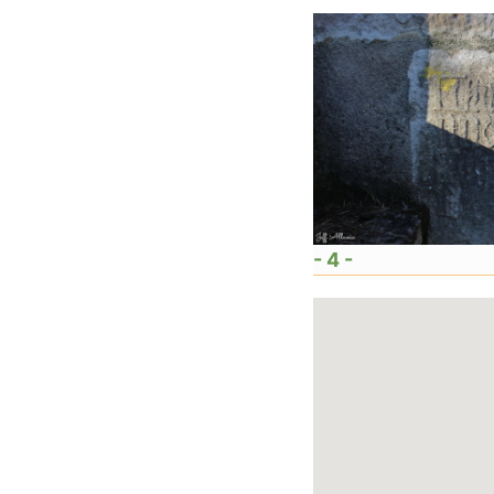
- 4 -