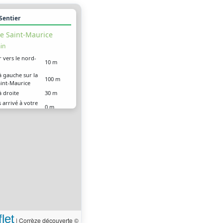
 Sentier
e Saint-Maurice
in
r vers le nord-
10 m
à gauche sur la
100 m
aint-Maurice
à droite
30 m
 arrivé à votre
0 m
ion
let
|
Corrèze découverte ©