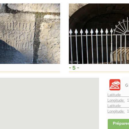
- 5 -
G
Latitude 
Longitude:
1
Latitude 
Longitude:
1°
Préparer