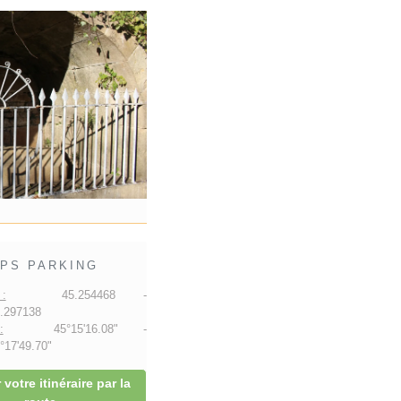
PS PARKING
:
45.254468 -
.297138
:
45°15'16.08" -
17'49.70"
 votre itinéraire par la