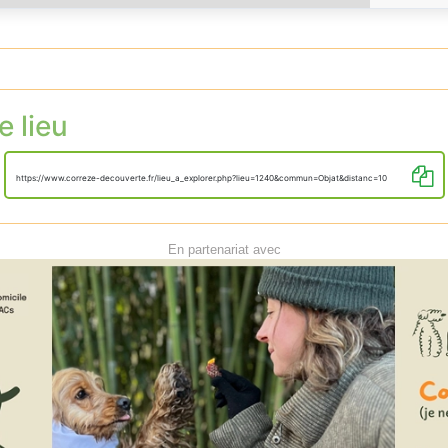
e lieu
https://www.correze-decouverte.fr/lieu_a_explorer.php?lieu=1240&commun=Objat&distanc=10
En partenariat avec