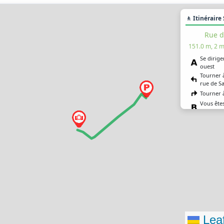
🚶 Itinéraire
Rue d
151.0 m, 2 m
Se dirige
ouest
Tourner 
rue de S
Tourner 
Vous êtes
destinat
Leaf