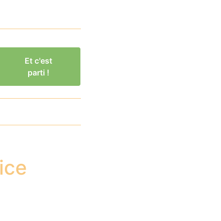
Et c'est
parti !
ice