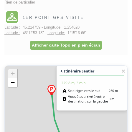
Rien de particulier
1ER POINT GPS VISITE
Latitude :
45.214759 -
Longitude:
1.254628
Latitude :
45°12'53.13" -
Longitude:
1°15'16.66"
Afficher carte Topo en plein écran
🚶 Itinéraire Sentier
+
−
229.8 m, 3 min
Se diriger vers le sud
250 m
Vous êtes arrivé à votre
0 m
destination, sur la gauche