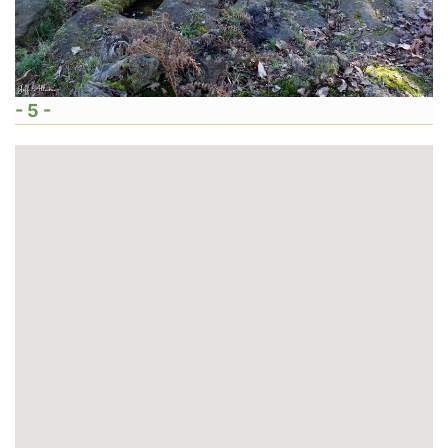
- 5 -