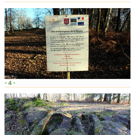
- 4 -