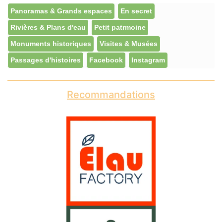
Panoramas & Grands espaces
En secret
Rivières & Plans d'eau
Petit patrmoine
Monuments historiques
Visites & Musées
Passages d'histoires
Facebook
Instagram
Recommandations