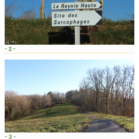
- 2 -
- 3 -