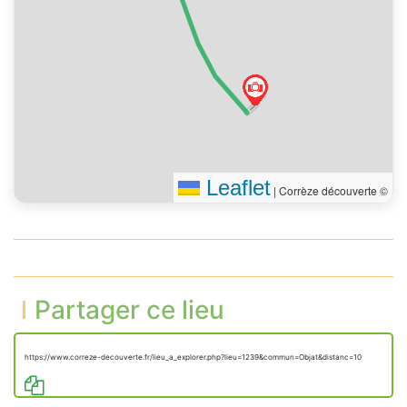
Leaflet
|
Corrèze découverte ©
Partager ce lieu
https://www.correze-decouverte.fr/lieu_a_explorer.php?lieu=1239&commun=Objat&distanc=10