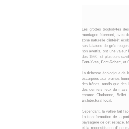
Les grottes troglodytes des
montagne étonnant, avec des
zone naturelle d'intérêt éco
ses falaises de grès rouge
non avertis, ont une valeur 
dès 1860, et plusieurs cavi
Font-Yves, Font-Robert, et C
La richesse écologique de la
escarpées aux prairies humi
des frênes, tandis que des 
des derniers lieux du massi
comme Chabanne, Bellet et
architectural local.
Cependant, la vallée fait fa
La transformation de la par
paysagère de cet espace. Mal
et la reconstitution d'une 