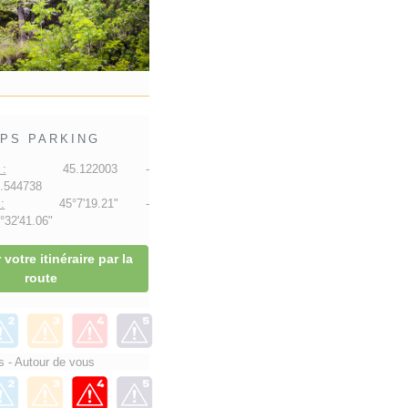
PS PARKING
:
45.122003 -
.544738
:
45°7'19.21" -
32'41.06"
 votre itinéraire par la
route
 - Autour de vous