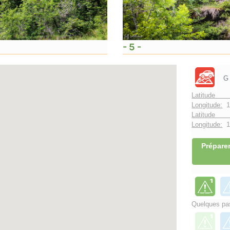
- 5 -
G
Latitude 
Longitude:
1
Latitude 
Longitude:
1°
Préparer
Quelques pas