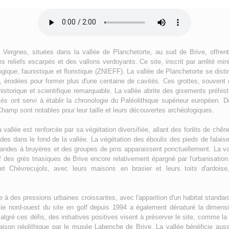
 Vergnes, situées dans la vallée de Planchetorte, au sud de Brive, offren
 reliefs escarpés et des vallons verdoyants. Ce site, inscrit par arrêté mini
logique, faunistique et floristique (ZNIEFF). La vallée de Planchetorte se disti
s, érodées pour former plus d'une centaine de cavités. Ces grottes, souve
historique et scientifique remarquable. La vallée abrite des gisements préhis
tés ont servi à établir la chronologie du Paléolithique supérieur européen.
hamp sont notables pour leur taille et leurs découvertes archéologiques.
 vallée est renforcée par sa végétation diversifiée, allant des forêts de chêne
des dans le fond de la vallée. La végétation des éboulis des pieds de falais
landes à bruyères et des groupes de pins apparaissent ponctuellement. La val
f des grès triasiques de Brive encore relativement épargné par l'urbanisation
 Chèvrecujols, avec leurs maisons en brasier et leurs toits d'ardoise
ce à des pressions urbaines croissantes, avec l'apparition d'un habitat standar
tie nord-ouest du site en golf depuis 1994 a également dénaturé la dimension
gré ces défis, des initiatives positives visent à préserver le site, comme l
maison néolithique par le musée Labenche de Brive. La vallée bénéficie au