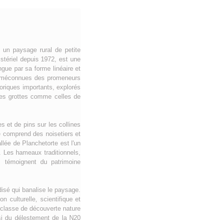
t un paysage rural de petite
stériel depuis 1972, est une
ngue par sa forme linéaire et
nt méconnues des promeneurs
toriques importants, explorés
 Des grottes comme celles de
s et de pins sur les collines
e comprend des noisetiers et
lée de Planchetorte est l'un
. Les hameaux traditionnels,
, témoignent du patrimoine
disé qui banalise le paysage.
 culturelle, scientifique et
a classe de découverte nature
ssi du délestement de la N20