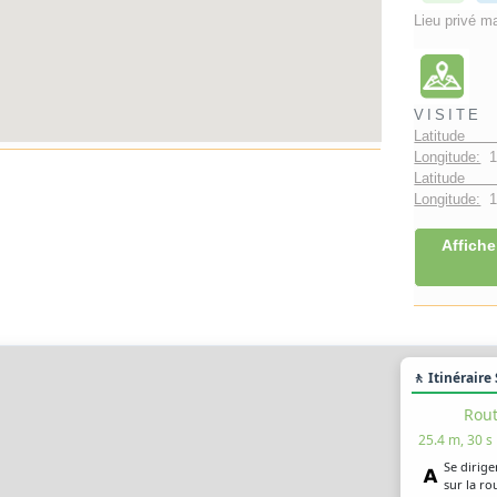
Lieu privé ma
VISITE
Latitude 
Longitude:
1
Latitude 
Longitude:
1°
Affiche
🚶 Itinéraire
Rout
25.4 m, 30 s
Se dirige
sur la r