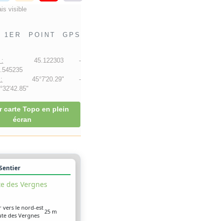
is visible
1ER POINT GPS
:
45.122303 -
.545235
:
45°7'20.29" -
32'42.85"
r carte Topo en plein
écran
 Sentier
e des Vergnes
r vers le nord-est
25 m
oute des Vergnes