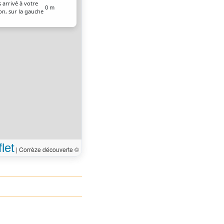
 arrivé à votre
0 m
on, sur la gauche
let
|
Corrèze découverte ©