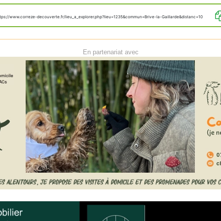
tps://www.correze-decouverte.fr/lieu_a_explorer.php?lieu=1235&commun=Brive-la-Gaillarde&distanc=10
En partenariat avec