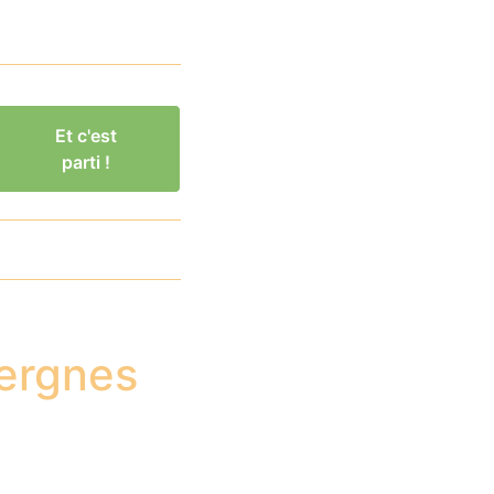
Et c'est
parti !
Vergnes