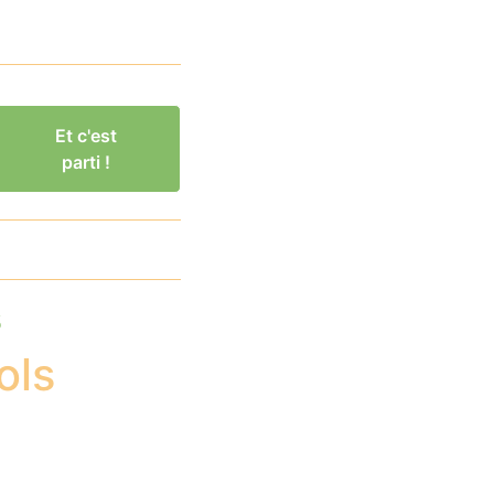
Et c'est
parti !
s
ols