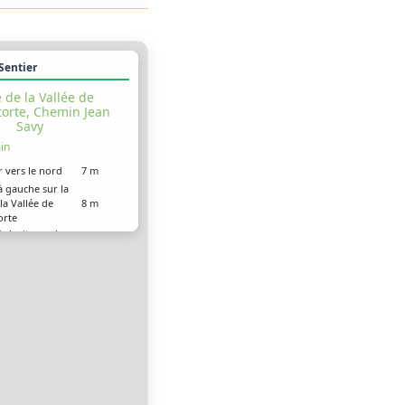
 Sentier
 de la Vallée de
torte, Chemin Jean
Savy
in
r vers le nord
7 m
à gauche sur la
la Vallée de
8 m
orte
 droite sur le
350 m
ean Savy
roite sur le
250 m
ean Savy
 arrivé à votre
0 m
on, sur la droite