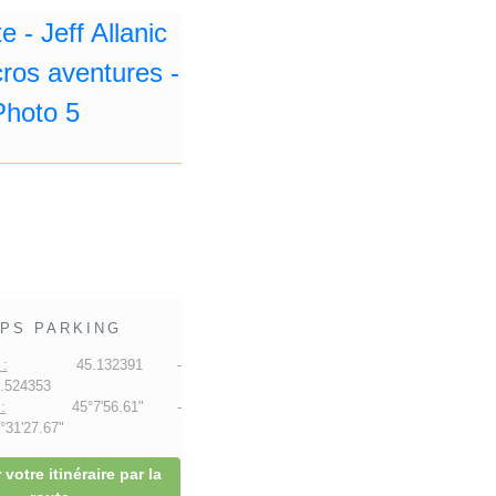
PS PARKING
:
45.132391 -
.524353
:
45°7'56.61" -
31'27.67"
 votre itinéraire par la