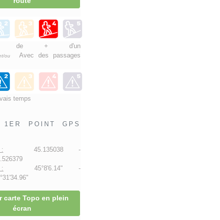
route
nnée de + d'un
Avec des passages
et/ou
vais temps
1ER POINT GPS
:
45.135038 -
.526379
:
45°8'6.14" -
31'34.96"
r carte Topo en plein
écran