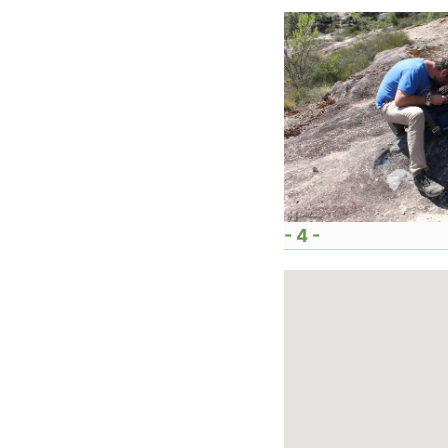
- 4 -