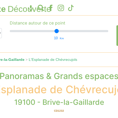
ze
Découverte
Distance autour de ce point
10
Km
e-la-Gaillarde
L'Esplanade de Chévrecujols
>
Panoramas & Grands espace
Esplanade de Chévrecuj
19100 - Brive-la-Gaillarde
CD1232