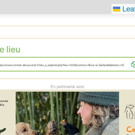
Leaf
e lieu
tps://www.correze-decouverte.fr/lieu_a_explorer.php?lieu=1232&commun=Brive-la-Gaillarde&distanc=10
En partenariat avec