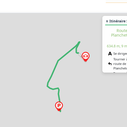
🚶 Itinéraire
Route
Planche
634.8 m, 9 m
Se dirige
Tourner 
route de 
Planchet
Tourner à
chemin J
Tenir la d
chemin J
Vous êtes
destinati