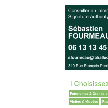
Choisisse
Panoramas & Grands e
Visites & Musées
Pas