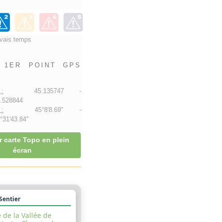
vais temps
1ER POINT GPS
:
45.135747 -
.528844
:
45°8'8.69" -
31'43.84"
r carte Topo en plein
écran
 Sentier
 de la Vallée de