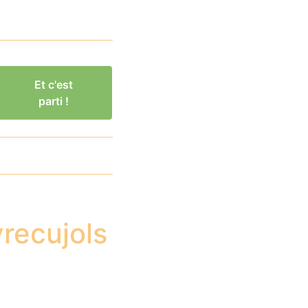
Et c'est
parti !
vrecujols