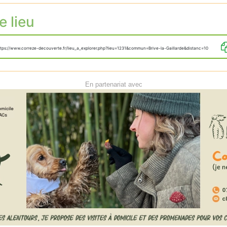
e lieu
tps://www.correze-decouverte.fr/lieu_a_explorer.php?lieu=1231&commun=Brive-la-Gaillarde&distanc=10
En partenariat avec