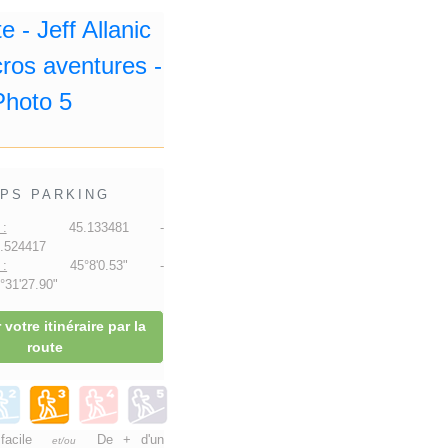
PS PARKING
:
45.133481 -
.524417
:
45°8'0.53" -
31'27.90"
 votre itinéraire par la
route
 facile
De + d'un
et/ou