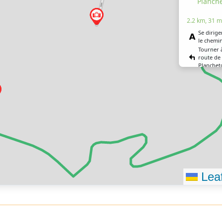
Planch
2.2 km, 31 m
Se dirige
le chemi
Tourner 
route de 
Planchet
Tourner 
chemin de
Tourner 
chemin de
Vous êtes
destinati
Leaf