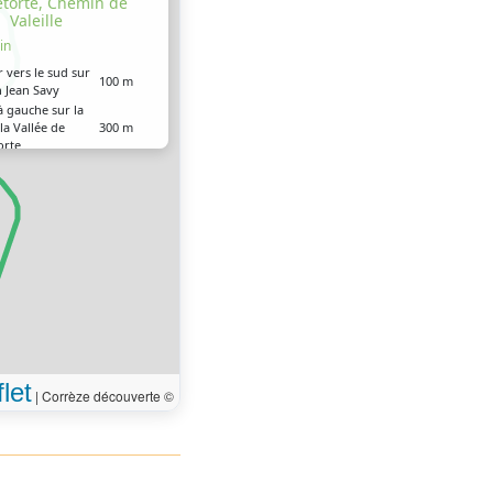
etorte, Chemin de
Valeille
in
r vers le sud sur
100 m
n Jean Savy
à gauche sur la
la Vallée de
300 m
orte
à gauche sur le
1 km
 Valeille
à gauche sur le
700 m
 Valeille
 arrivé à votre
0 m
on, sur la gauche
let
|
Corrèze découverte ©