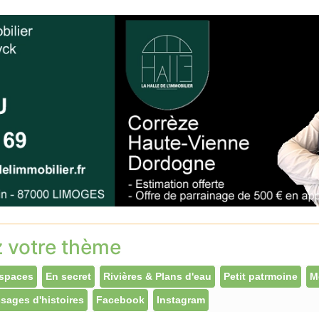
z votre thème
spaces
En secret
Rivières & Plans d'eau
Petit patrmoine
M
sages d'histoires
Facebook
Instagram