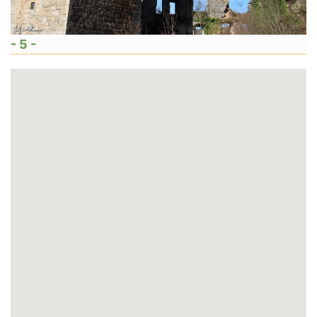
- 5 -