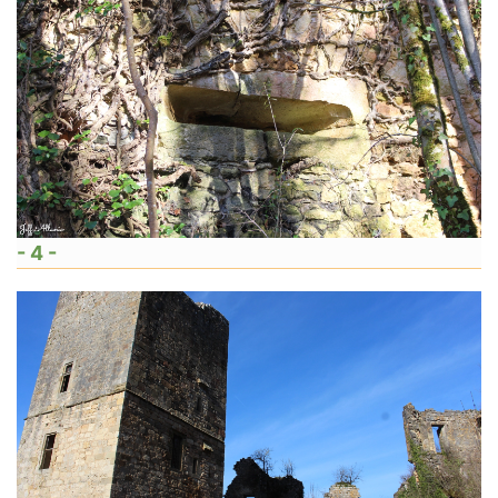
- 4 -