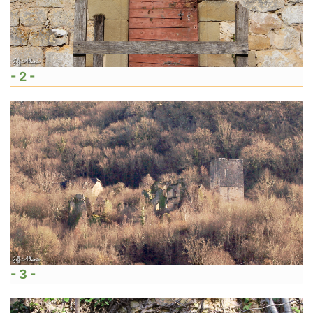
- 2 -
- 3 -