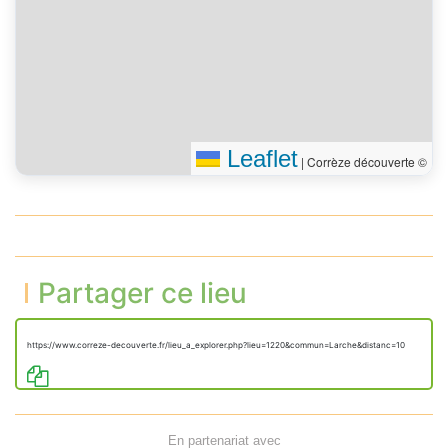
Leaflet
|
Corrèze découverte ©
Partager ce lieu
https://www.correze-decouverte.fr/lieu_a_explorer.php?lieu=1220&commun=Larche&distanc=10
En partenariat avec