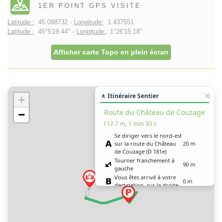
1ER POINT GPS VISITE
Latitude :
45.088732 -
Longitude:
1.437551
Latitude :
45°5'19.44" -
Longitude:
1°26'15.18"
Afficher carte Topo en plein écran
🚶 Itinéraire Sentier
+
Route du Château de Couzage
−
112.7 m, 1 min 30 s
Se diriger vers le nord-est
sur la route du Château
20 m
de Couzage (D 181e)
Tourner franchement à
90 m
gauche
Vous êtes arrivé à votre
0 m
destination, sur la droite