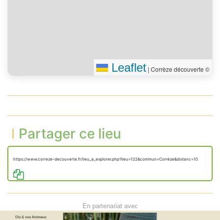
Leaflet
|
Corrèze découverte ©
Partager ce lieu
https://www.correze-decouverte.fr/lieu_a_explorer.php?lieu=122&commun=Corrèze&distanc=10
En partenariat avec