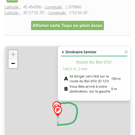
Latitude :
45.454386 -
Longitude:
1.878960
Latitude :
45°27'15.79" -
Longitude:
1°52'44.26"
Afficher carte Topo en plein écran
🚶 Itinéraire Sentier
+
Route du Bol d'Or
−
144.5 m, 2 min
Se diriger vers l’est sur la
150 m
route du Bol d’Or (D 121)
Vous êtes arrivé à votre
0 m
destination, sur la gauche