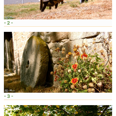
- 2 -
- 3 -