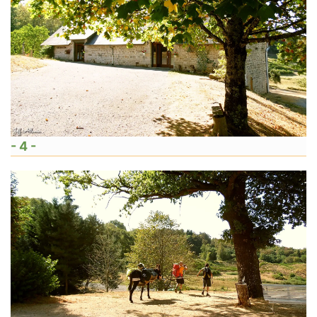
- 4 -