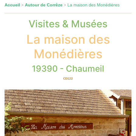
Accueil
Autour de Corrèze
La maison des Monédières
>
>
Visites & Musées
La maison des
Monédières
19390 - Chaumeil
CD122